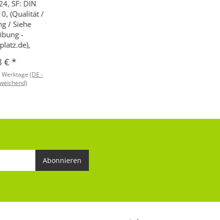
24, SF: DIN
0, (Qualität /
g / Siehe
ibung -
latz.de),
8 €
*
8 Werktage
(DE -
weichend)
Abonnieren