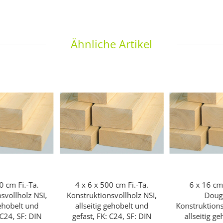
Ähnliche Artikel
0 cm Fi.-Ta.
4 x 6 x 500 cm Fi.-Ta.
6 x 16 cm
svollholz NSI,
Konstruktionsvollholz NSI,
Doug
gehobelt und
allseitig gehobelt und
Konstruktions
 C24, SF: DIN
gefast, FK: C24, SF: DIN
allseitig g