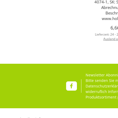
4074-1, SK: S
Abrechnu
Beschr
www.holz
6,6
Lieferzeit:
24 -
Ausland 
Newsletter Abonn
Bitte senden Sie 
Datenschutzerklä
widerruflich Info
Produktsortiment 