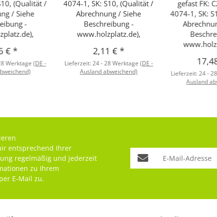
10, (Qualität /
4074-1, SK: S10, (Qualität /
gefast FK: C
ng / Siehe
Abrechnung / Siehe
4074-1, SK: S1
eibung -
Beschreibung -
Abrechnun
platz.de),
www.holzplatz.de),
Beschre
www.holzp
6 €
*
2,11 €
*
17,4
 28 Werktage
(DE -
Lieferzeit:
24 - 28 Werktage
(DE -
abweichend)
Ausland abweichend)
Lieferzeit:
24 - 2
Ausland ab
ieren
mir entsprechend Ihrer
rung
regelmäßig und jederzeit
rmationen zu Ihrem
per E-Mail zu.