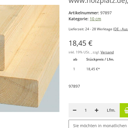
www.holzplatz.de)
Artikelnummer:
97897
Kategorie:
10 cm
Lieferzeit:
24 - 28 Werktage
(DE - Au
18,45 €
inkl. 19% USt. , zzgl.
Versand
ab
Stückpreis / Lfm.
1
18,45 €
*
97897
Lfm.
Sie möchten in monatlichen