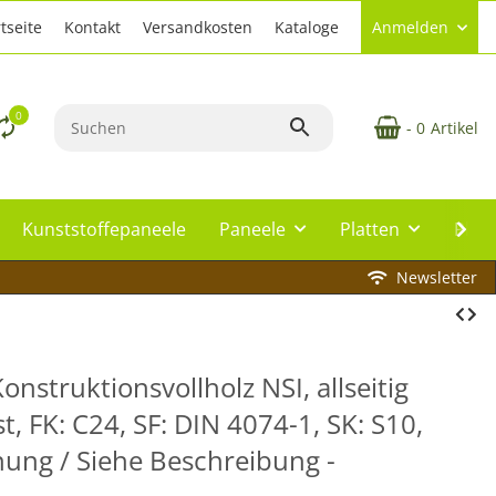
tseite
Kontakt
Versandkosten
Kataloge
Anmelden
0
- 0
Artikel
Kunststoffepaneele
Paneele
Platten
Plat
Newsletter
Konstruktionsvollholz NSI, allseitig
, FK: C24, SF: DIN 4074-1, SK: S10,
nung / Siehe Beschreibung -