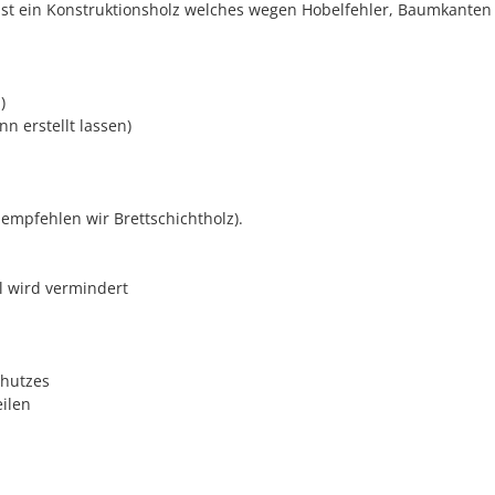
H ist ein Konstruktionsholz welches wegen Hobelfehler, Baumkante
)
n erstellt lassen)
empfehlen wir Brettschichtholz).
l wird vermindert
chutzes
eilen