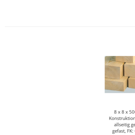
8 x 8 x 50
Konstruktion
allseitig 
gefast, FK: