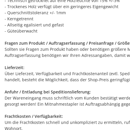
- Technisch getrocknet auf eine Holzfeuchte von 15% +/-3%
- Trockenes Holz verfügt über ein geringeres Eigengewicht
- Querschnittstoleranz +/- 1mm
- Kerngetrennt
- Allseitig egalisiert und gefast
- Güteüberwacht
Fragen zum Produkt / Auftragserfassung / Preisanfrage / Größ
Sollten sie Fragen zum Produkt haben oder benötigen größere Men
Auftragserfassung benötigen wir Ihren Adressangaben, damit wi
Lieferzeit:
Über Lieferzeit, Verfügbarkeit und Frachtkostenanteil (evtl. Sp
handelt, besteht die Möglichkeit, dass der Shop-Preis geringfügi
Anfuhr / Entladung bei Speditionslieferung:
Der Wareneingang muss schriftlich vom Kunden bestätigt werden
gesorgt werden! Ein Mitnahmestapler ist Auftragsabhängig gege
Frachtkosten / Verfügbarkeit:
Um die Frachtkosten schnell und unkompliziert zu ermitteln, ruf
Wohnort.