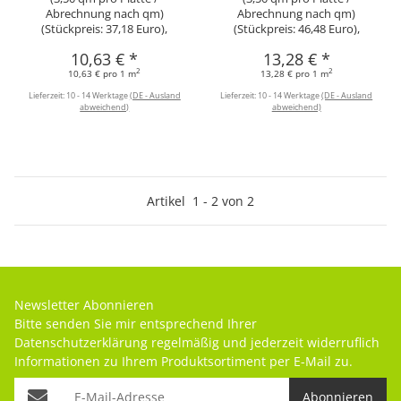
Abrechnung nach qm)
Abrechnung nach qm)
(Stückpreis: 37,18 Euro),
(Stückpreis: 46,48 Euro),
10,63 €
*
13,28 €
*
2
2
10,63 € pro 1 m
13,28 € pro 1 m
Lieferzeit:
10 - 14 Werktage
(DE - Ausland
Lieferzeit:
10 - 14 Werktage
(DE - Ausland
abweichend)
abweichend)
Artikel
1
-
2
von
2
Newsletter Abonnieren
Bitte senden Sie mir entsprechend Ihrer
Datenschutzerklärung
regelmäßig und jederzeit widerruflich
Informationen zu Ihrem Produktsortiment per E-Mail zu.
Abonnieren