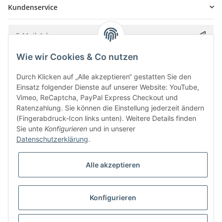
Kundenservice
Wie wir Cookies & Co nutzen
Bitte senden Sie mir entsprechend Ihrer
Datenschutzerklärung
regelmäßig und
jederzeit widerruflich Informationen zu Ihrem Produktsortiment per E-Mail zu.
Durch Klicken auf „Alle akzeptieren“ gestatten Sie den
Einsatz folgender Dienste auf unserer Website: YouTube,
Vimeo, ReCaptcha, PayPal Express Checkout und
Ratenzahlung. Sie können die Einstellung jederzeit ändern
(Fingerabdruck-Icon links unten). Weitere Details finden
Sie unte
Konfigurieren
und in unserer
Datenschutzerklärung
.
Alle akzeptieren
* Alle Preise inkl. gesetzlicher USt., zzgl.
Versand
Konfigurieren
Besucherzähler: 5842017
Alle Preise inkl. MwSt.
Umsetzung
Vlarom E-Commerce Agentur
| Powered by
JTL-Shop
|