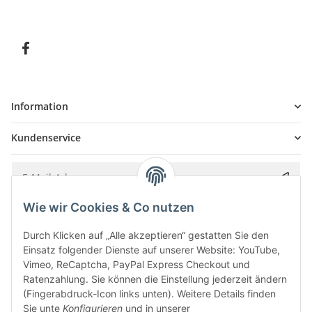
Information
Kundenservice
Wie wir Cookies & Co nutzen
Bitte senden Sie mir entsprechend Ihrer
Datenschutzerklärung
regelmäßig und
jederzeit widerruflich Informationen zu Ihrem Produktsortiment per E-Mail zu.
Durch Klicken auf „Alle akzeptieren“ gestatten Sie den
Einsatz folgender Dienste auf unserer Website: YouTube,
Vimeo, ReCaptcha, PayPal Express Checkout und
Ratenzahlung. Sie können die Einstellung jederzeit ändern
(Fingerabdruck-Icon links unten). Weitere Details finden
Sie unte
Konfigurieren
und in unserer