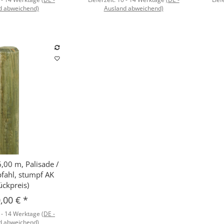
d abweichend)
Ausland abweichend)
,00 m, Palisade /
hnellkauf
fahl, stumpf AK
ückpreis)
,00 €
*
 - 14 Werktage
(DE -
d abweichend)