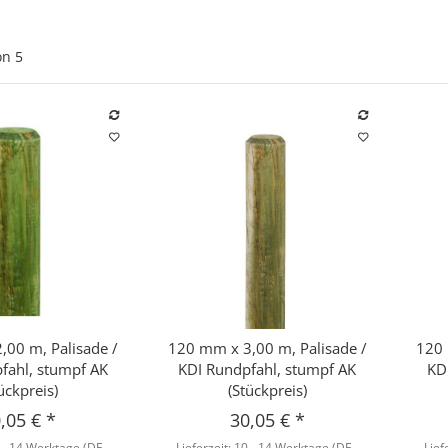
on
5
,00 m, Palisade /
120 mm x 3,00 m, Palisade /
120 
hnellkauf
Schnellkauf
fahl, stumpf AK
KDI Rundpfahl, stumpf AK
KD
ückpreis)
(Stückpreis)
,05 €
*
30,05 €
*
 - 14 Werktage
(DE -
Lieferzeit:
10 - 14 Werktage
(DE -
Lief