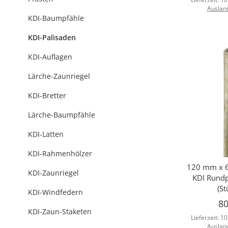
Auslan
KDI-Baumpfähle
KDI-Palisaden
KDI-Auflagen
Lärche-Zaunriegel
KDI-Bretter
Lärche-Baumpfähle
KDI-Latten
KDI-Rahmenhölzer
120 mm x 6
Sc
KDI-Zaunriegel
KDI Rundp
(St
KDI-Windfedern
80
KDI-Zaun-Staketen
Lieferzeit:
10
Auslan