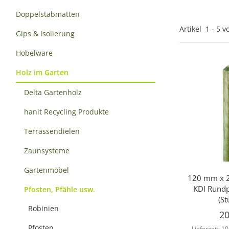
Doppelstabmatten
Artikel
1
-
5
v
Gips & Isolierung
Hobelware
Holz im Garten
Delta Gartenholz
hanit Recycling Produkte
Terrassendielen
Zaunsysteme
Gartenmöbel
120 mm x 2
Sc
KDI Rundp
Pfosten, Pfähle usw.
(St
Robinien
20
Pfosten
Lieferzeit:
10