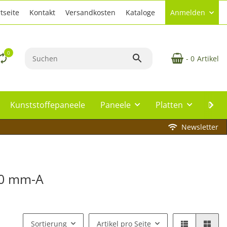
tseite
Kontakt
Versandkosten
Kataloge
Anmelden
0
- 0
Artikel
Kunststoffepaneele
Paneele
Platten
Plat
Newsletter
20 mm-A
Sortierung
Artikel pro Seite