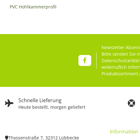
PVC Hohlkammerprofil
Newsletter Abonn
Bitte senden Sie 
Datenschutzerklä
widerruflich Info
Produktsortiment 
Schnelle Lieferung
Heute bestellt, morgen geliefert
Information
Thyssenstraße 7, 32312 Lübbecke