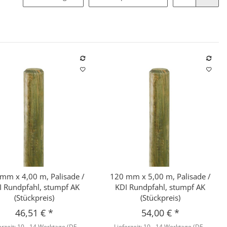
mm x 4,00 m, Palisade /
120 mm x 5,00 m, Palisade /
Schnellkauf
Schnellkauf
I Rundpfahl, stumpf AK
KDI Rundpfahl, stumpf AK
(Stückpreis)
(Stückpreis)
46,51 €
*
54,00 €
*
erzeit:
10 - 14 Werktage
(DE -
Lieferzeit:
10 - 14 Werktage
(DE -