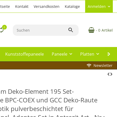
tseite
Kontakt
Versandkosten
Kataloge
Anmelden
0
- 0
Artikel
Kunststoffepaneele
Paneele
Platten
Plat
Newsletter
mm Deko-Element 195 Set-
e BPC-COEX und GCC Deko-Raute
tik pulverbeschichtet für