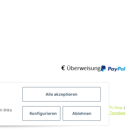
Alle akzeptieren
Umsetzung
Vlarom E-Commerce Agentur
| Powered by
JTL-Shop
|
n links
CLEARIX JTL-Shop Template
Konfigurieren
Ablehnen