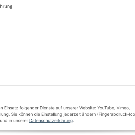
ehrung
* Alle Preise inkl. gesetzlicher USt., zzgl.
Versand
den Einsatz folgender Dienste auf unserer Website: YouTube, Vimeo,
Alle Preise inkl. MwSt.
g. Sie können die Einstellung jederzeit ändern (Fingerabdruck-Ico
und in unserer
Datenschutzerklärung
.