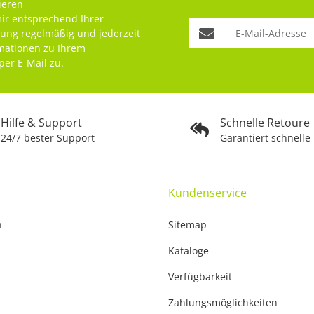
ieren
mir entsprechend Ihrer
rung
regelmäßig und jederzeit
rmationen zu Ihrem
per E-Mail zu.
Hilfe & Support
Schnelle Retoure
24/7 bester Support
Garantiert schnelle
Kundenservice
n
Sitemap
Kataloge
Verfügbarkeit
Zahlungsmöglichkeiten