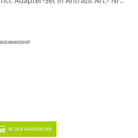
cl. Adapter-Set in Antrazit Art.- Nr.:
sland abweichend)
IN DEN WARENKORB