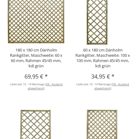
180 x 180 cm Dänholm
60 x 180 cm Dänholm
Rankgitter, Maschweite: 60 x
Rankgitter, Maschweite: 100 x
60 mm, Rahmen 45/45 mm,
100 mm, Rahmen 45/45 mm,
kdi grün
kdi grün
69,95 €
*
34,95 €
*
Lieferzeit:
10 - 14 Werktage
(DE - Ausland
Lieferzeit:
10 - 14 Werktage
(DE - Ausland
abweichend)
abweichend)