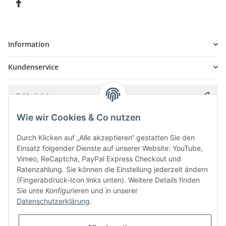
Information
Kundenservice
Wie wir Cookies & Co nutzen
Bitte senden Sie mir entsprechend Ihrer
Datenschutzerklärung
regelmäßig und
jederzeit widerruflich Informationen zu Ihrem Produktsortiment per E-Mail zu.
Durch Klicken auf „Alle akzeptieren“ gestatten Sie den
Einsatz folgender Dienste auf unserer Website: YouTube,
Vimeo, ReCaptcha, PayPal Express Checkout und
Ratenzahlung. Sie können die Einstellung jederzeit ändern
(Fingerabdruck-Icon links unten). Weitere Details finden
Sie unte
Konfigurieren
und in unserer
Datenschutzerklärung
.