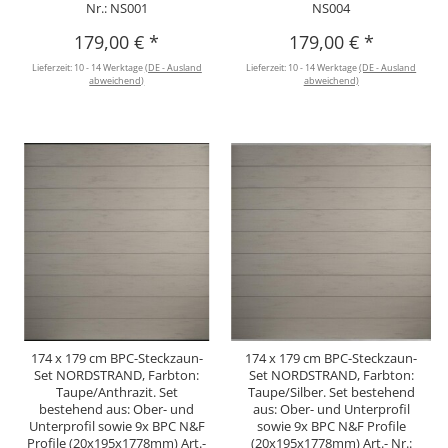
Nr.: NS001
NS004
179,00 €
*
179,00 €
*
Lieferzeit:
10 - 14 Werktage
(DE - Ausland
Lieferzeit:
10 - 14 Werktage
(DE - Ausland
abweichend)
abweichend)
174 x 179 cm BPC-Steckzaun-
174 x 179 cm BPC-Steckzaun-
Set NORDSTRAND, Farbton:
Set NORDSTRAND, Farbton:
Taupe/Anthrazit. Set
Taupe/Silber. Set bestehend
bestehend aus: Ober- und
aus: Ober- und Unterprofil
Unterprofil sowie 9x BPC N&F
sowie 9x BPC N&F Profile
Profile (20x195x1778mm) Art.-
(20x195x1778mm) Art.- Nr.: