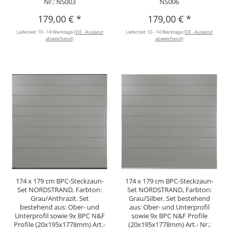
Nr.: NS003
NS006
179,00 €
*
179,00 €
*
Lieferzeit:
10 - 14 Werktage
(DE - Ausland
Lieferzeit:
10 - 14 Werktage
(DE - Ausland
abweichend)
abweichend)
174 x 179 cm BPC-Steckzaun-
174 x 179 cm BPC-Steckzaun-
Set NORDSTRAND, Farbton:
Set NORDSTRAND, Farbton:
Grau/Anthrazit. Set
Grau/Silber. Set bestehend
bestehend aus: Ober- und
aus: Ober- und Unterprofil
Unterprofil sowie 9x BPC N&F
sowie 9x BPC N&F Profile
Profile (20x195x1778mm) Art.-
(20x195x1778mm) Art.- Nr.: