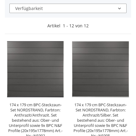
Verfügbarkeit
Artikel
1
-
12
von
12
174 x 179 cm BPC-Steckzaun-
174 x 179 cm BPC-Steckzaun-
Set NORDSTRAND, Farbton:
Set NORDSTRAND, Farbton:
Anthrazit/Anthrazit. Set
Anthrazit/Silber. Set
bestehend aus: Ober- und
bestehend aus: Ober- und
Unterprofil sowie 9x BPC N&F
Unterprofil sowie 9x BPC N&F
Profile (20x195x1778mm) Art.-
Profile (20x195x1778mm) Art.-
Nr.: NS002
Nr.: NS005