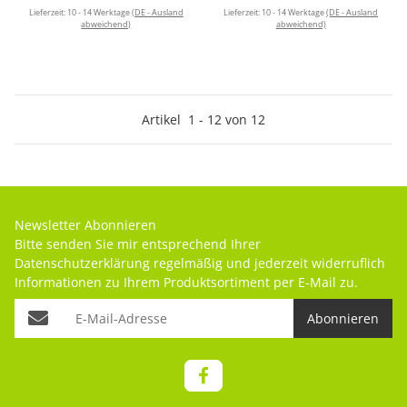
Lieferzeit:
10 - 14 Werktage
(DE - Ausland
Lieferzeit:
10 - 14 Werktage
(DE - Ausland
abweichend)
abweichend)
Artikel
1
-
12
von
12
Newsletter Abonnieren
Bitte senden Sie mir entsprechend Ihrer
Datenschutzerklärung
regelmäßig und jederzeit widerruflich
Informationen zu Ihrem Produktsortiment per E-Mail zu.
Abonnieren