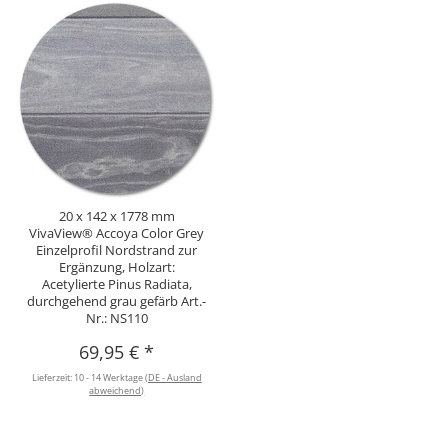
20 x 142 x 1778 mm
VivaView® Accoya Color Grey
Einzelprofil Nordstrand zur
Ergänzung, Holzart:
Acetylierte Pinus Radiata,
durchgehend grau gefärb Art.-
Nr.: NS110
69,95 €
*
Lieferzeit:
10 - 14 Werktage
(DE - Ausland
abweichend)