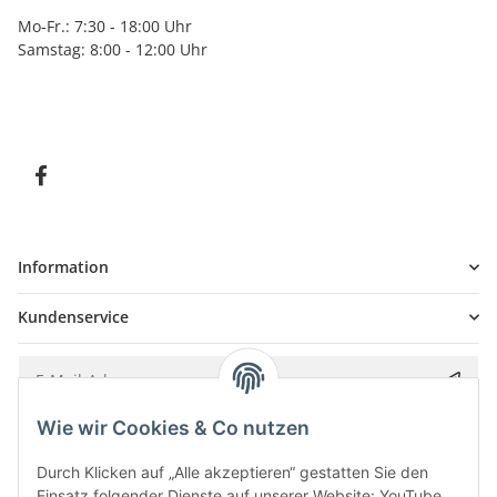
Mo-Fr.: 7:30 - 18:00 Uhr
Samstag: 8:00 - 12:00 Uhr
Information
Kundenservice
Wie wir Cookies & Co nutzen
Bitte senden Sie mir entsprechend Ihrer
Datenschutzerklärung
regelmäßig und
jederzeit widerruflich Informationen zu Ihrem Produktsortiment per E-Mail zu.
Durch Klicken auf „Alle akzeptieren“ gestatten Sie den
Einsatz folgender Dienste auf unserer Website: YouTube,