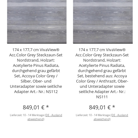
174 x 177,7 cm VivaView®
174 x 177,7 cm VivaView®
Acc.Color Grey Steckzaun-Set
Acc.Color Grey Steckzaun-Set
Nordstrand, Holzart:
Nordstrand, Holzart:
Acetylierte Pinus Radiata,
Acetylierte Pinus Radiata,
durchgehend grau gefärbt
durchgehend grau gefärbt
Set, Accoya Color Grey /
Set, bestehend aus: Accoya
Silber, Ober- und
Color Grey / Anthrazit, Ober-
Unteradapter sowie seitliche
und Unteradapter sowie
Adapter Art.- Nr.: NS112
seitliche Adapter Art.- Nr.:
NS111
849,01 €
*
849,01 €
*
Lieferzeit:
10 - 14 Werktage
(DE - Ausland
Lieferzeit:
10 - 14 Werktage
(DE - Ausland
abweichend)
abweichend)