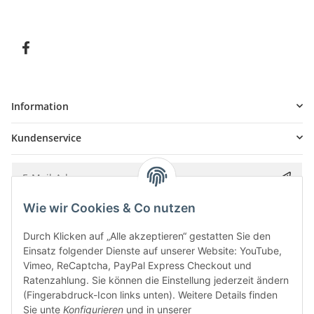
Information
Kundenservice
Wie wir Cookies & Co nutzen
Bitte senden Sie mir entsprechend Ihrer
Datenschutzerklärung
regelmäßig und
jederzeit widerruflich Informationen zu Ihrem Produktsortiment per E-Mail zu.
Durch Klicken auf „Alle akzeptieren“ gestatten Sie den
Einsatz folgender Dienste auf unserer Website: YouTube,
Vimeo, ReCaptcha, PayPal Express Checkout und
Ratenzahlung. Sie können die Einstellung jederzeit ändern
(Fingerabdruck-Icon links unten). Weitere Details finden
Sie unte
Konfigurieren
und in unserer