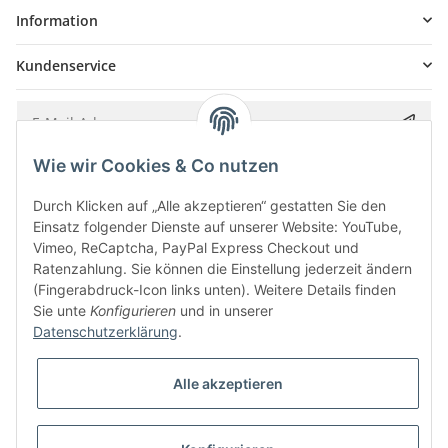
Information
Kundenservice
Wie wir Cookies & Co nutzen
Bitte senden Sie mir entsprechend Ihrer
Datenschutzerklärung
regelmäßig und
jederzeit widerruflich Informationen zu Ihrem Produktsortiment per E-Mail zu.
Durch Klicken auf „Alle akzeptieren“ gestatten Sie den
Einsatz folgender Dienste auf unserer Website: YouTube,
Vimeo, ReCaptcha, PayPal Express Checkout und
Ratenzahlung. Sie können die Einstellung jederzeit ändern
(Fingerabdruck-Icon links unten). Weitere Details finden
Sie unte
Konfigurieren
und in unserer
Datenschutzerklärung
.
Alle akzeptieren
* Alle Preise inkl. gesetzlicher USt., zzgl.
Versand