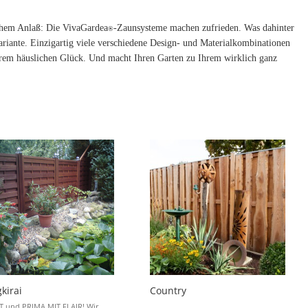
chem Anlaß: Die VivaGardea
-Zaunsysteme machen zufrieden. Was dahinter
®
 Variante. Einzigartig viele verschiedene Design- und Materialkombinationen
 Ihrem häuslichen Glück. Und macht Ihren Garten zu Ihrem wirklich ganz
kirai
Country
 und PRIMA MIT FLAIR! Wir