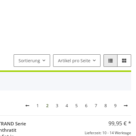
Sortierung
Artikel pro Seite
1
2
3
4
5
6
7
8
9
99,95 €
*
TRAND Serie
thratit
Lieferzeit: 10 - 14 Werktage