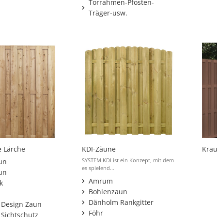
Torrahmen-Pfosten-
Träger-usw.
e Lärche
KDI-Zäune
Kra
SYSTEM KDI ist ein Konzept, mit dem
un
es spielend...
un
Amrum
k
Bohlenzaun
Dänholm Rankgitter
Design Zaun
Föhr
Sichtschutz