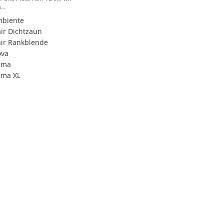
...
biente
air Dichtzaun
air Rankblende
ova
ima
ima XL