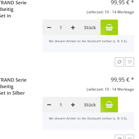
99,95 €
*
TRAND Serie
seitig
Lieferzeit: 10 - 14 Werktage
Set in
Stück
x
Bei diesem Artikel ist die Stückzahl teilbar (z. B. 0,5).
99,95 €
*
TRAND Serie
seitig
Lieferzeit: 10 - 14 Werktage
et in Silber
Stück
x
Bei diesem Artikel ist die Stückzahl teilbar (z. B. 0,5).