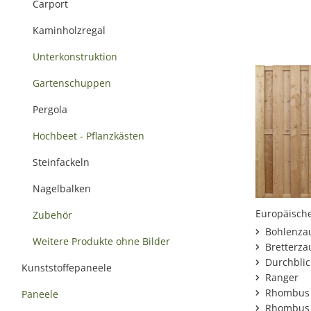
Carport
Kaminholzregal
Unterkonstruktion
Gartenschuppen
Pergola
Hochbeet - Pflanzkästen
Steinfackeln
Nagelbalken
Europäisch
Zubehör
Bohlenza
Weitere Produkte ohne Bilder
Bretterza
Durchblic
Kunststoffepaneele
Ranger
Rhombus 
Paneele
Rhombus 