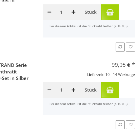
-Set in
Stück
x
Bei diesem Artikel ist die Stückzahl teilbar (z. B. 0,5).
99,95 €
*
TRAND Serie
thratit
Lieferzeit: 10 - 14 Werktage
Set in Silber
Stück
x
Bei diesem Artikel ist die Stückzahl teilbar (z. B. 0,5).