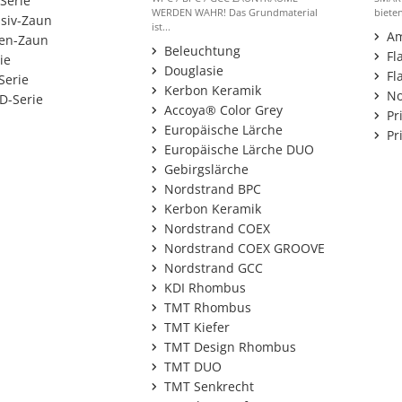
Serie
WERDEN WAHR! Das Grundmaterial
bieten
siv-Zaun
ist...
Am
en-Zaun
Beleuchtung
Fl
ie
Douglasie
Fl
Serie
Kerbon Keramik
N
-Serie
Accoya® Color Grey
Pr
Europäische Lärche
Pr
Europäische Lärche DUO
Gebirgslärche
Nordstrand BPC
Kerbon Keramik
Nordstrand COEX
Nordstrand COEX GROOVE
Nordstrand GCC
KDI Rhombus
TMT Rhombus
TMT Kiefer
TMT Design Rhombus
TMT DUO
TMT Senkrecht