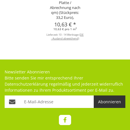
Platte /
Abrechnung nach
qm) (Stückpreis:
33,2 Euro),
10,63 €
*
2
10,63 € pro 1 m
Lieferzeit:
10 - 14 Werktage
(DE
- Ausland abweichend)
Newsletter Abonnieren
Bitte senden Sie mir entsprechend Ihrer
Datenschutzerklärung
regelmäßig und jederzeit widerruflich
Informationen zu Ihrem Produktsortiment per E-Mail zu.
Abonnieren