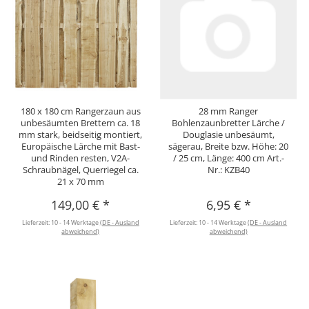
180 x 180 cm Rangerzaun aus
28 mm Ranger
unbesäumten Brettern ca. 18
Bohlenzaunbretter Lärche /
mm stark, beidseitig montiert,
Douglasie unbesäumt,
Europäische Lärche mit Bast-
sägerau, Breite bzw. Höhe: 20
und Rinden resten, V2A-
/ 25 cm, Länge: 400 cm Art.-
Schraubnägel, Querriegel ca.
Nr.: KZB40
21 x 70 mm
149,00 €
*
6,95 €
*
Lieferzeit:
10 - 14 Werktage
(DE - Ausland
Lieferzeit:
10 - 14 Werktage
(DE - Ausland
abweichend)
abweichend)