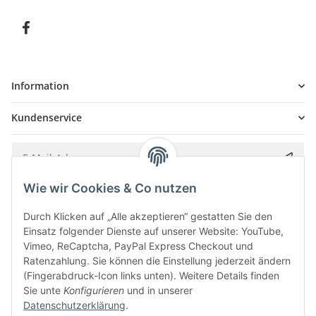
Information
Kundenservice
Wie wir Cookies & Co nutzen
Bitte senden Sie mir entsprechend Ihrer
Datenschutzerklärung
regelmäßig und
jederzeit widerruflich Informationen zu Ihrem Produktsortiment per E-Mail zu.
Durch Klicken auf „Alle akzeptieren“ gestatten Sie den
Einsatz folgender Dienste auf unserer Website: YouTube,
Vimeo, ReCaptcha, PayPal Express Checkout und
Ratenzahlung. Sie können die Einstellung jederzeit ändern
(Fingerabdruck-Icon links unten). Weitere Details finden
Sie unte
Konfigurieren
und in unserer
Datenschutzerklärung
.