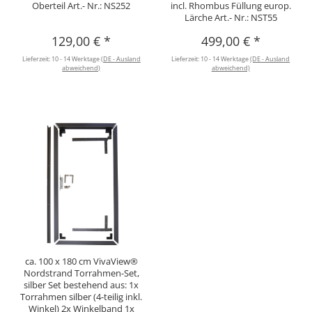
Oberteil Art.- Nr.: NS252
incl. Rhombus Füllung europ.
Lärche Art.- Nr.: NST55
129,00 €
*
499,00 €
*
Lieferzeit:
10 - 14 Werktage
(DE - Ausland
Lieferzeit:
10 - 14 Werktage
(DE - Ausland
abweichend)
abweichend)
ca. 100 x 180 cm VivaView®
Nordstrand Torrahmen-Set,
silber Set bestehend aus: 1x
Torrahmen silber (4-teilig inkl.
Winkel) 2x Winkelband 1x