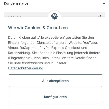
Kundenservice
Wie wir Cookies & Co nutzen
Bitte senden Sie mir entsprechend Ihrer
Datenschutzerklärung
regelmäßig und
jederzeit widerruflich Informationen zu Ihrem Produktsortiment per E-Mail zu.
Durch Klicken auf „Alle akzeptieren“ gestatten Sie den
Einsatz folgender Dienste auf unserer Website: YouTube,
Vimeo, ReCaptcha, PayPal Express Checkout und
Ratenzahlung. Sie können die Einstellung jederzeit ändern
(Fingerabdruck-Icon links unten). Weitere Details finden
Sie unte
Konfigurieren
und in unserer
Datenschutzerklärung
.
Alle akzeptieren
* Alle Preise inkl. gesetzlicher USt., zzgl.
Versand
Konfigurieren
Besucherzähler: 5851584
Alle Preise inkl. MwSt.
Umsetzung
Vlarom E-Commerce Agentur
| Powered by
JTL-Shop
|