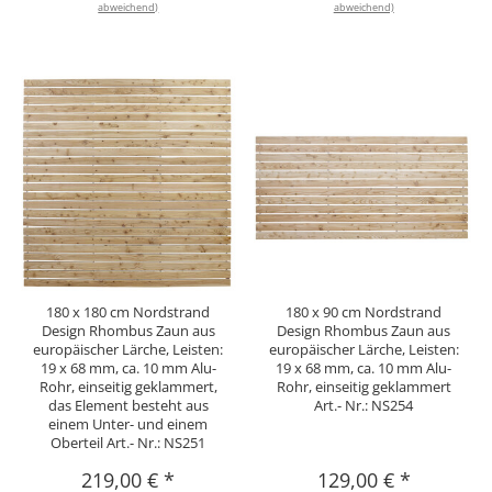
abweichend)
abweichend)
180 x 180 cm Nordstrand
180 x 90 cm Nordstrand
Design Rhombus Zaun aus
Design Rhombus Zaun aus
europäischer Lärche, Leisten:
europäischer Lärche, Leisten:
19 x 68 mm, ca. 10 mm Alu-
19 x 68 mm, ca. 10 mm Alu-
Rohr, einseitig geklammert,
Rohr, einseitig geklammert
das Element besteht aus
Art.- Nr.: NS254
einem Unter- und einem
Oberteil Art.- Nr.: NS251
219,00 €
*
129,00 €
*