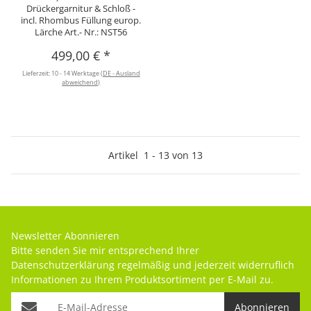
Drückergarnitur & Schloß -
incl. Rhombus Füllung europ.
Lärche Art.- Nr.: NST56
499,00 €
*
Lieferzeit:
10 - 14 Werktage
(DE - Ausland
abweichend)
Artikel
1
-
13
von
13
Newsletter Abonnieren
Bitte senden Sie mir entsprechend Ihrer
Datenschutzerklärung
regelmäßig und jederzeit widerruflich
Informationen zu Ihrem Produktsortiment per E-Mail zu.
Abonnieren