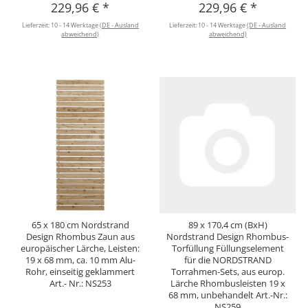
229,96 €
*
229,96 €
*
Lieferzeit:
10 - 14 Werktage
(DE - Ausland
Lieferzeit:
10 - 14 Werktage
(DE - Ausland
abweichend)
abweichend)
65 x 180 cm Nordstrand
89 x 170,4 cm (BxH)
Design Rhombus Zaun aus
Nordstrand Design Rhombus-
europäischer Lärche, Leisten:
Torfüllung Füllungselement
19 x 68 mm, ca. 10 mm Alu-
für die NORDSTRAND
Rohr, einseitig geklammert
Torrahmen-Sets, aus europ.
Art.- Nr.: NS253
Lärche Rhombusleisten 19 x
68 mm, unbehandelt Art.-Nr.:
NS259