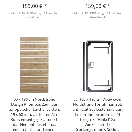
159,00 €
*
159,00 €
*
Lieferzeit:
10 - 14 Werktage
(DE - Ausland
Lieferzeit:
10 - 14 Werktage
(DE - Ausland
abweichend)
abweichend)
90 x 180 cm Nordstrand
ca. 100 x 180 cm VivaView®
Design Rhombus Zaun aus
Nordstrand Torrahmen-Set,
europäischer Lärche, Leisten:
anthrazit Set bestehend aus:
19 x 68 mm, ca. 10 mm Alu-
1x Torrahmen anthrazit (4-
Rohr, einseitig geklammert,
teilig inkl. Winkel) 2x
das Element besteht aus
Winkelband 1x
einem Unter- und einem
Drückergarnitur & Schloß -