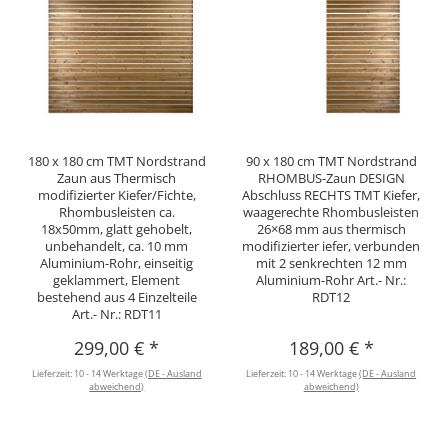
180 x 180 cm TMT Nordstrand
90 x 180 cm TMT Nordstrand
Zaun aus Thermisch
RHOMBUS-Zaun DESIGN
modifizierter Kiefer/Fichte,
Abschluss RECHTS TMT Kiefer,
Rhombusleisten ca.
waagerechte Rhombusleisten
18x50mm, glatt gehobelt,
26×68 mm aus thermisch
unbehandelt, ca. 10 mm
modifizierter iefer, verbunden
Aluminium-Rohr, einseitig
mit 2 senkrechten 12 mm
geklammert, Element
Aluminium-Rohr Art.- Nr.:
bestehend aus 4 Einzelteile
RDT12
Art.- Nr.: RDT11
299,00 €
*
189,00 €
*
Lieferzeit:
10 - 14 Werktage
(DE - Ausland
Lieferzeit:
10 - 14 Werktage
(DE - Ausland
abweichend)
abweichend)