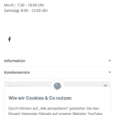
Mo-Fr.: 7:30 - 18:00 Uhr
Samstag: 8:00 - 12:00 Uhr
Information
Kundenservice
Wie wir Cookies & Co nutzen
Bitte senden Sie mir entsprechend Ihrer
Datenschutzerklärung
regelmäßig und
jederzeit widerruflich Informationen zu Ihrem Produktsortiment per E-Mail zu.
Durch Klicken auf „Alle akzeptieren“ gestatten Sie den
Einsatz folgender Dienste auf unserer Website: YouTube,