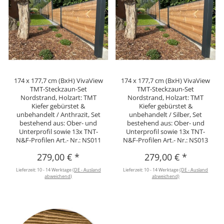
174 x 177,7 cm (BxH) VivaView
174 x 177,7 cm (BxH) VivaView
TMT-Steckzaun-Set
TMT-Steckzaun-Set
Nordstrand, Holzart: TMT
Nordstrand, Holzart: TMT
Kiefer gebürstet &
Kiefer gebürstet &
unbehandelt / Anthrazit, Set
unbehandelt / Silber, Set
bestehend aus: Ober- und
bestehend aus: Ober- und
Unterprofil sowie 13x TNT-
Unterprofil sowie 13x TNT-
N&F-Profilen Art.- Nr.: NS011
N&F-Profilen Art.- Nr.: NS013
279,00 €
*
279,00 €
*
Lieferzeit:
10 - 14 Werktage
(DE - Ausland
Lieferzeit:
10 - 14 Werktage
(DE - Ausland
abweichend)
abweichend)