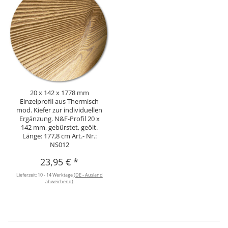
20 x 142 x 1778 mm
Einzelprofil aus Thermisch
mod. Kiefer zur individuellen
Ergänzung. N&F-Profil 20 x
142 mm, gebürstet, geölt.
Länge: 177,8 cm Art.- Nr.:
NS012
23,95 €
*
Lieferzeit:
10 - 14 Werktage
(DE - Ausland
abweichend)