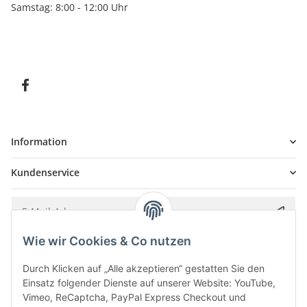
Samstag: 8:00 - 12:00 Uhr
Information
Kundenservice
Wie wir Cookies & Co nutzen
Bitte senden Sie mir entsprechend Ihrer
Datenschutzerklärung
regelmäßig und
jederzeit widerruflich Informationen zu Ihrem Produktsortiment per E-Mail zu.
Durch Klicken auf „Alle akzeptieren“ gestatten Sie den
Einsatz folgender Dienste auf unserer Website: YouTube,
Vimeo, ReCaptcha, PayPal Express Checkout und