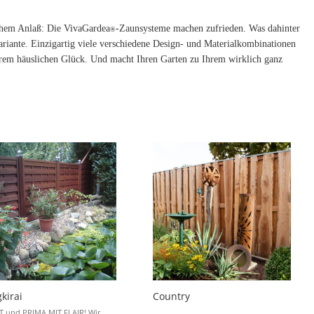
chem Anlaß: Die VivaGardea
-Zaunsysteme machen zufrieden. Was dahinter
®
 Variante. Einzigartig viele verschiedene Design- und Materialkombinationen
 Ihrem häuslichen Glück. Und macht Ihren Garten zu Ihrem wirklich ganz
kirai
Country
 und PRIMA MIT FLAIR! Wir