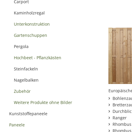
Carport
Kaminholzregal
Unterkonstruktion
Gartenschuppen
Pergola
Hochbeet - Pflanzkästen
Steinfackeln
Nagelbalken
Europäisch
Zubehör
Bohlenza
Weitere Produkte ohne Bilder
Bretterza
Durchblic
Kunststoffepaneele
Ranger
Rhombus 
Paneele
Rhombus 