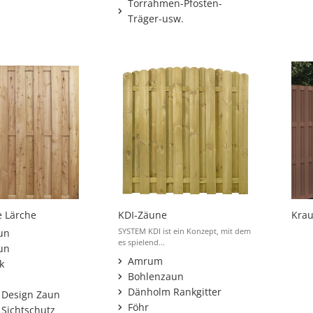
Torrahmen-Pfosten-
Träger-usw.
e Lärche
KDI-Zäune
Kra
SYSTEM KDI ist ein Konzept, mit dem
un
es spielend...
un
Amrum
k
Bohlenzaun
Dänholm Rankgitter
Design Zaun
Föhr
Sichtschutz