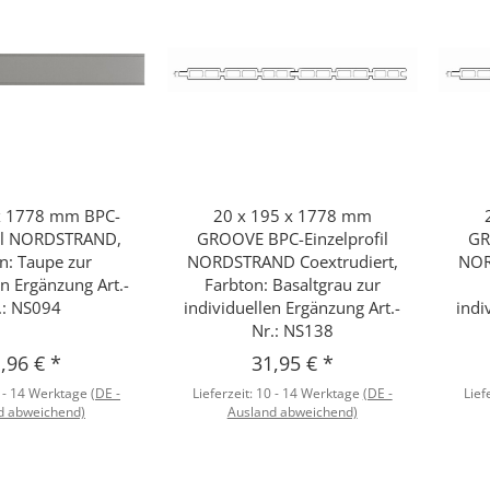
x 1778 mm BPC-
20 x 195 x 1778 mm
hnellkauf
Schnellkauf
fil NORDSTRAND,
GROOVE BPC-Einzelprofil
GR
n: Taupe zur
NORDSTRAND Coextrudiert,
NOR
en Ergänzung Art.-
Farbton: Basaltgrau zur
.: NS094
individuellen Ergänzung Art.-
indi
Nr.: NS138
,96 €
*
31,95 €
*
 - 14 Werktage
(DE -
Lieferzeit:
10 - 14 Werktage
(DE -
Lief
d abweichend)
Ausland abweichend)