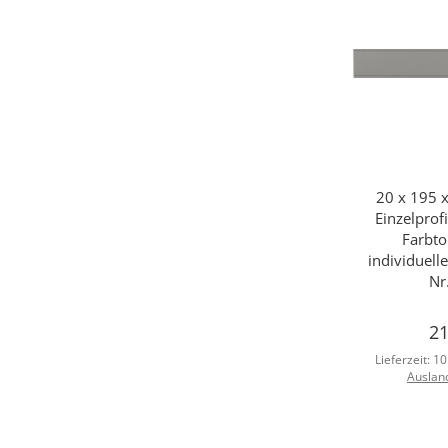
20 x 195 
Sc
Einzelpro
Farbto
individuell
Nr
21
Lieferzeit:
10
Auslan