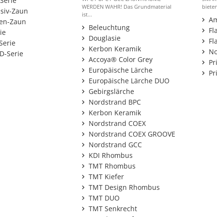
Serie
WERDEN WAHR! Das Grundmaterial
bieten
siv-Zaun
ist...
Am
en-Zaun
Beleuchtung
Fl
ie
Douglasie
Fl
Serie
Kerbon Keramik
N
-Serie
Accoya® Color Grey
Pr
Europäische Lärche
Pr
Europäische Lärche DUO
Gebirgslärche
Nordstrand BPC
Kerbon Keramik
Nordstrand COEX
Nordstrand COEX GROOVE
Nordstrand GCC
KDI Rhombus
TMT Rhombus
TMT Kiefer
TMT Design Rhombus
TMT DUO
TMT Senkrecht