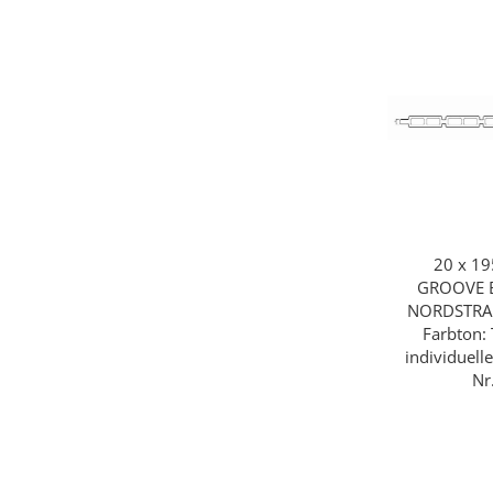
20 x 1
Sc
GROOVE BP
NORDSTRAN
Farbton:
individuell
Nr