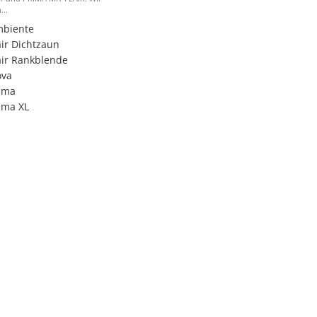
...
biente
air Dichtzaun
air Rankblende
ova
ima
ima XL