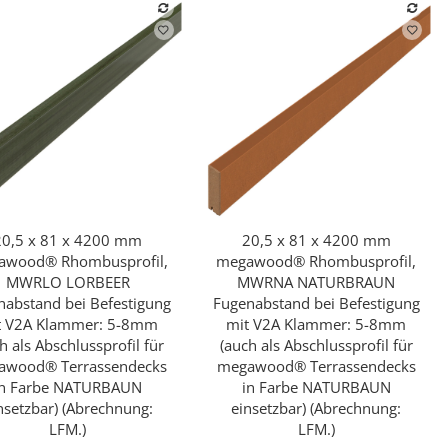
20,5 x 81 x 4200 mm
20,5 x 81 x 4200 mm
Schnellkauf
Schnellkauf
awood® Rhombusprofil,
megawood® Rhombusprofil,
MWRLO LORBEER
MWRNA NATURBRAUN
nabstand bei Befestigung
Fugenabstand bei Befestigung
t V2A Klammer: 5-8mm
mit V2A Klammer: 5-8mm
h als Abschlussprofil für
(auch als Abschlussprofil für
awood® Terrassendecks
megawood® Terrassendecks
in Farbe NATURBAUN
in Farbe NATURBAUN
nsetzbar) (Abrechnung:
einsetzbar) (Abrechnung:
LFM.)
LFM.)