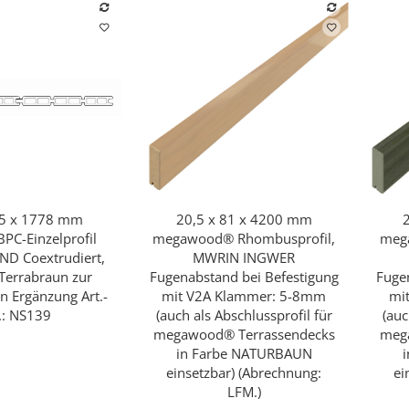
95 x 1778 mm
20,5 x 81 x 4200 mm
hnellkauf
Schnellkauf
C-Einzelprofil
megawood® Rhombusprofil,
meg
D Coextrudiert,
MWRIN INGWER
 Terrabraun zur
Fugenabstand bei Befestigung
Fuge
en Ergänzung Art.-
mit V2A Klammer: 5-8mm
mi
.: NS139
(auch als Abschlussprofil für
(auc
megawood® Terrassendecks
meg
in Farbe NATURBAUN
einsetzbar) (Abrechnung:
ei
LFM.)