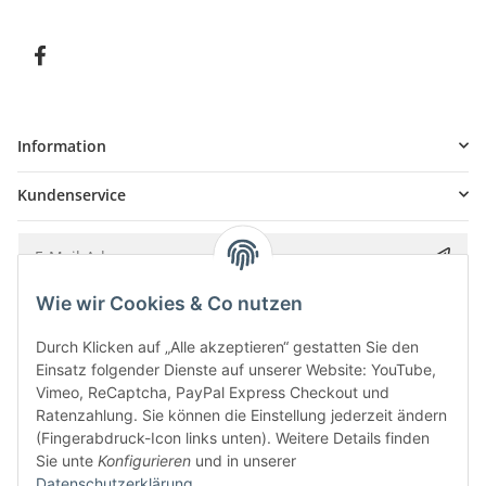
Information
Kundenservice
Wie wir Cookies & Co nutzen
Bitte senden Sie mir entsprechend Ihrer
Datenschutzerklärung
regelmäßig und
jederzeit widerruflich Informationen zu Ihrem Produktsortiment per E-Mail zu.
Durch Klicken auf „Alle akzeptieren“ gestatten Sie den
Einsatz folgender Dienste auf unserer Website: YouTube,
Vimeo, ReCaptcha, PayPal Express Checkout und
Ratenzahlung. Sie können die Einstellung jederzeit ändern
(Fingerabdruck-Icon links unten). Weitere Details finden
Sie unte
Konfigurieren
und in unserer
Datenschutzerklärung
.