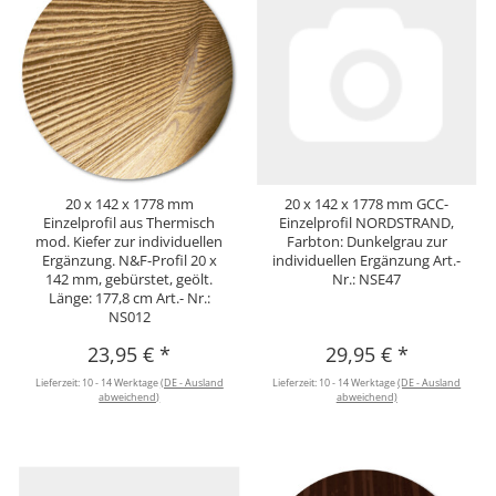
20 x 142 x 1778 mm
20 x 142 x 1778 mm GCC-
Einzelprofil aus Thermisch
Einzelprofil NORDSTRAND,
mod. Kiefer zur individuellen
Farbton: Dunkelgrau zur
Ergänzung. N&F-Profil 20 x
individuellen Ergänzung Art.-
142 mm, gebürstet, geölt.
Nr.: NSE47
Länge: 177,8 cm Art.- Nr.:
NS012
23,95 €
*
29,95 €
*
Lieferzeit:
10 - 14 Werktage
(DE - Ausland
Lieferzeit:
10 - 14 Werktage
(DE - Ausland
abweichend)
abweichend)