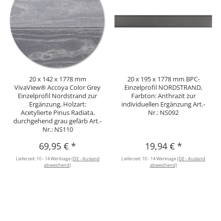
20 x 142 x 1778 mm
20 x 195 x 1778 mm BPC-
VivaView® Accoya Color Grey
Einzelprofil NORDSTRAND,
Einzelprofil Nordstrand zur
Farbton: Anthrazit zur
Ergänzung, Holzart:
individuellen Ergänzung Art.-
Acetylierte Pinus Radiata,
Nr.: NS092
durchgehend grau gefärb Art.-
Nr.: NS110
69,95 €
*
19,94 €
*
Lieferzeit:
10 - 14 Werktage
(DE - Ausland
Lieferzeit:
10 - 14 Werktage
(DE - Ausland
abweichend)
abweichend)