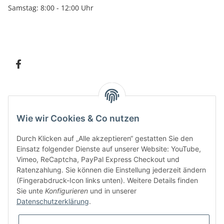
Samstag: 8:00 - 12:00 Uhr
Information
Wie wir Cookies & Co nutzen
Kundenservice
Durch Klicken auf „Alle akzeptieren“ gestatten Sie den
Einsatz folgender Dienste auf unserer Website: YouTube,
Vimeo, ReCaptcha, PayPal Express Checkout und
Ratenzahlung. Sie können die Einstellung jederzeit ändern
Bitte senden Sie mir entsprechend Ihrer
Datenschutzerklärung
regelmäßig und
(Fingerabdruck-Icon links unten). Weitere Details finden
jederzeit widerruflich Informationen zu Ihrem Produktsortiment per E-Mail zu.
Sie unte
Konfigurieren
und in unserer
Datenschutzerklärung
.