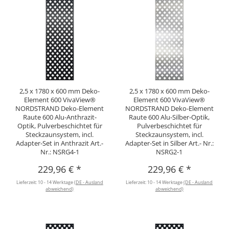
2,5 x 1780 x 600 mm Deko-
2,5 x 1780 x 600 mm Deko-
Element 600 VivaView®
Element 600 VivaView®
NORDSTRAND Deko-Element
NORDSTRAND Deko-Element
Raute 600 Alu-Anthrazit-
Raute 600 Alu-Silber-Optik,
Optik, Pulverbeschichtet für
Pulverbeschichtet für
Steckzaunsystem, incl.
Steckzaunsystem, incl.
Adapter-Set in Anthrazit Art.-
Adapter-Set in Silber Art.- Nr.:
Nr.: NSRG4-1
NSRG2-1
229,96 €
*
229,96 €
*
Lieferzeit:
10 - 14 Werktage
(DE - Ausland
Lieferzeit:
10 - 14 Werktage
(DE - Ausland
abweichend)
abweichend)