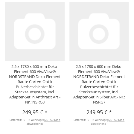
2,5 x 1780 x 600 mm Deko-
2,5 x 1780 x 600 mm Deko-
Element 600 VivaView®
Element 600 VivaView®
NORDSTRAND Deko-Element
NORDSTRAND Deko-Element
Raute Corten-Optik
Raute Corten-Optik
Pulverbeschichtet für
Pulverbeschichtet für
Steckzaunsystem, incl.
Steckzaunsystem, incl.
Adapter-Set in Anthrazit Art.-
Adapter-Set in Silber Art.- Nr.:
Nr.: NSRG8
NSRG7
249,95 €
*
249,95 €
*
Lieferzeit:
10 - 14 Werktage
(DE - Ausland
Lieferzeit:
10 - 14 Werktage
(DE - Ausland
abweichend)
abweichend)