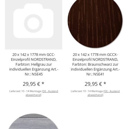
20 x 142 x 1778 mm GCC-
20 x 142 x 1778 mm GCCX-
Einzelprofil NORDSTRAND,
Einzelprofil NORDSTRAND,
Farbton: Hellgrau zur
Farbton: Braunschwarz zur
individuellen Ergänzung Art.-
individuellen Ergänzung Art.-
Nr.: NSE45
Nr.: NSE41
29,95 €
*
29,95 €
*
Lieferzeit:
10 - 14 Werktage
(DE - Ausland
Lieferzeit:
10 - 14 Werktage
(DE - Ausland
abweichend)
abweichend)