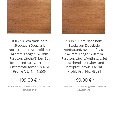
180 x 180 cm Nadelholz-
180 x 180 cm Nadelholz-
Steckzaun Douglasie
Steckzaun Douglasie
Nordstrand, N&F-Profil 20 x
Nordstrand, N&F-Profil 20 x
142 mm, Länge 1778 mm,
142 mm, Länge 1778 mm,
Farbton: Lärche/Silber. Set
Farbton: Lärche/Anthrazit. Set
bestehend aus: Ober- und
bestehend aus: Ober- und
Unterprofil sowie 13x N&F
Unterprofil sowie 13x N&F
Profile Art.- Nr.: NS584
Profile Art.- Nr.: NS581
199,00 €
*
199,00 €
*
Lieferzeit:
10 - 14 Werktage
(DE - Ausland
Lieferzeit:
10 - 14 Werktage
(DE - Ausland
abweichend)
abweichend)