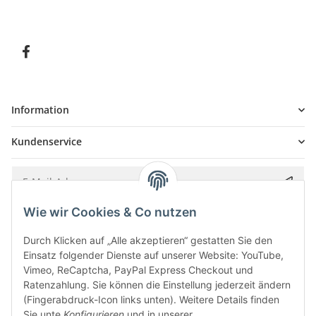
Information
Kundenservice
Wie wir Cookies & Co nutzen
Bitte senden Sie mir entsprechend Ihrer
Datenschutzerklärung
regelmäßig und
jederzeit widerruflich Informationen zu Ihrem Produktsortiment per E-Mail zu.
Durch Klicken auf „Alle akzeptieren“ gestatten Sie den
Einsatz folgender Dienste auf unserer Website: YouTube,
Vimeo, ReCaptcha, PayPal Express Checkout und
Ratenzahlung. Sie können die Einstellung jederzeit ändern
(Fingerabdruck-Icon links unten). Weitere Details finden
Sie unte
Konfigurieren
und in unserer