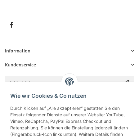
Information
Kundenservice
Wie wir Cookies & Co nutzen
Bitte senden Sie mir entsprechend Ihrer
Datenschutzerklärung
regelmäßig und
jederzeit widerruflich Informationen zu Ihrem Produktsortiment per E-Mail zu.
Durch Klicken auf „Alle akzeptieren“ gestatten Sie den
Einsatz folgender Dienste auf unserer Website: YouTube,
Vimeo, ReCaptcha, PayPal Express Checkout und
Ratenzahlung. Sie können die Einstellung jederzeit ändern
(Fingerabdruck-Icon links unten). Weitere Details finden