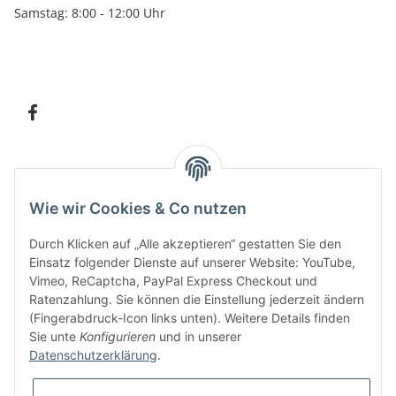
Samstag: 8:00 - 12:00 Uhr
Information
Wie wir Cookies & Co nutzen
Kundenservice
Durch Klicken auf „Alle akzeptieren“ gestatten Sie den
Einsatz folgender Dienste auf unserer Website: YouTube,
Vimeo, ReCaptcha, PayPal Express Checkout und
Ratenzahlung. Sie können die Einstellung jederzeit ändern
Bitte senden Sie mir entsprechend Ihrer
Datenschutzerklärung
regelmäßig und
(Fingerabdruck-Icon links unten). Weitere Details finden
jederzeit widerruflich Informationen zu Ihrem Produktsortiment per E-Mail zu.
Sie unte
Konfigurieren
und in unserer
Datenschutzerklärung
.