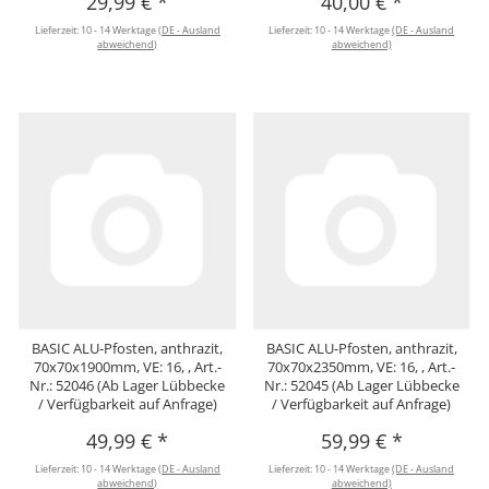
29,99 €
*
40,00 €
*
Lieferzeit:
10 - 14 Werktage
(DE - Ausland
Lieferzeit:
10 - 14 Werktage
(DE - Ausland
abweichend)
abweichend)
BASIC ALU-Pfosten, anthrazit,
BASIC ALU-Pfosten, anthrazit,
70x70x1900mm, VE: 16, , Art.-
70x70x2350mm, VE: 16, , Art.-
Nr.: 52046 (Ab Lager Lübbecke
Nr.: 52045 (Ab Lager Lübbecke
/ Verfügbarkeit auf Anfrage)
/ Verfügbarkeit auf Anfrage)
49,99 €
*
59,99 €
*
Lieferzeit:
10 - 14 Werktage
(DE - Ausland
Lieferzeit:
10 - 14 Werktage
(DE - Ausland
abweichend)
abweichend)