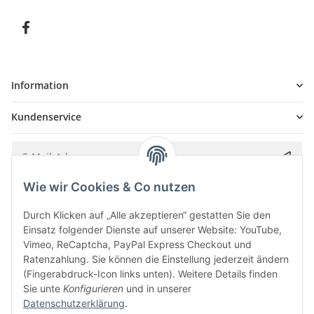
Information
Kundenservice
Wie wir Cookies & Co nutzen
Bitte senden Sie mir entsprechend Ihrer
Datenschutzerklärung
regelmäßig und
jederzeit widerruflich Informationen zu Ihrem Produktsortiment per E-Mail zu.
Durch Klicken auf „Alle akzeptieren“ gestatten Sie den
Einsatz folgender Dienste auf unserer Website: YouTube,
Vimeo, ReCaptcha, PayPal Express Checkout und
Ratenzahlung. Sie können die Einstellung jederzeit ändern
(Fingerabdruck-Icon links unten). Weitere Details finden
Sie unte
Konfigurieren
und in unserer
Datenschutzerklärung
.