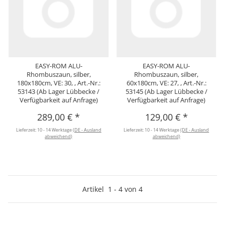
EASY-ROM ALU-
EASY-ROM ALU-
Rhombuszaun, silber,
Rhombuszaun, silber,
180x180cm, VE: 30, , Art.-Nr.:
60x180cm, VE: 27, , Art.-Nr.:
53143 (Ab Lager Lübbecke /
53145 (Ab Lager Lübbecke /
Verfügbarkeit auf Anfrage)
Verfügbarkeit auf Anfrage)
289,00 €
*
129,00 €
*
Lieferzeit:
10 - 14 Werktage
(DE - Ausland
Lieferzeit:
10 - 14 Werktage
(DE - Ausland
abweichend)
abweichend)
Artikel
1
-
4
von
4