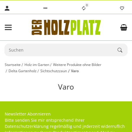
0
Startseite
Holz im Garten
Weitere Produkte ohne Bilder
Delta Gartenholz
Sichtschutzzaun
Varo
Varo
Newsletter Abonnieren
Bitte senden Sie mir entsprechend Ihrer
Datenschutzerklärung
regelmäßig und jederzeit widerruflich