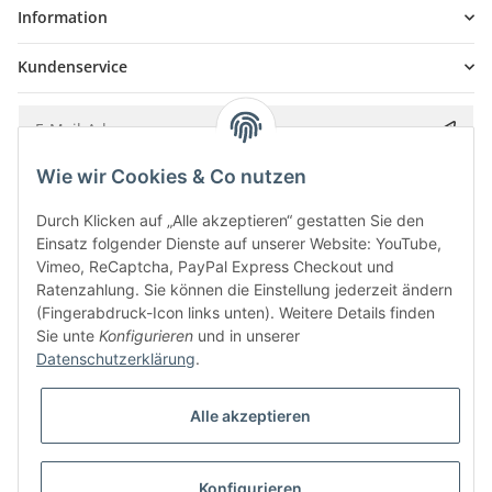
Information
Kundenservice
Wie wir Cookies & Co nutzen
Bitte senden Sie mir entsprechend Ihrer
Datenschutzerklärung
regelmäßig und
jederzeit widerruflich Informationen zu Ihrem Produktsortiment per E-Mail zu.
Durch Klicken auf „Alle akzeptieren“ gestatten Sie den
Einsatz folgender Dienste auf unserer Website: YouTube,
Vimeo, ReCaptcha, PayPal Express Checkout und
Ratenzahlung. Sie können die Einstellung jederzeit ändern
(Fingerabdruck-Icon links unten). Weitere Details finden
Sie unte
Konfigurieren
und in unserer
Datenschutzerklärung
.
Alle akzeptieren
* Alle Preise inkl. gesetzlicher USt., zzgl.
Versand
Konfigurieren
Besucherzähler: 5843080