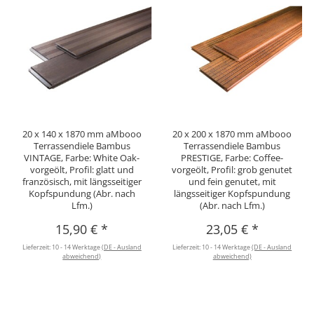
20 x 140 x 1870 mm aMbooo
20 x 200 x 1870 mm aMbooo
Terrassendiele Bambus
Terrassendiele Bambus
VINTAGE, Farbe: White Oak-
PRESTIGE, Farbe: Coffee-
vorgeölt, Profil: glatt und
vorgeölt, Profil: grob genutet
französisch, mit längsseitiger
und fein genutet, mit
Kopfspundung (Abr. nach
längsseitiger Kopfspundung
Lfm.)
(Abr. nach Lfm.)
15,90 €
*
23,05 €
*
Lieferzeit:
10 - 14 Werktage
(DE - Ausland
Lieferzeit:
10 - 14 Werktage
(DE - Ausland
abweichend)
abweichend)