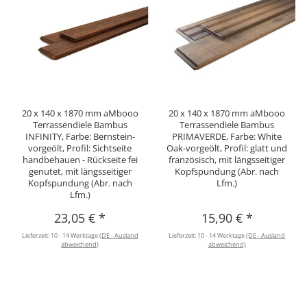
20 x 140 x 1870 mm aMbooo
20 x 140 x 1870 mm aMbooo
Terrassendiele Bambus
Terrassendiele Bambus
INFINITY, Farbe: Bernstein-
PRIMAVERDE, Farbe: White
vorgeölt, Profil: Sichtseite
Oak-vorgeölt, Profil: glatt und
handbehauen - Rückseite fei
französisch, mit längsseitiger
genutet, mit längsseitiger
Kopfspundung (Abr. nach
Kopfspundung (Abr. nach
Lfm.)
Lfm.)
23,05 €
*
15,90 €
*
Lieferzeit:
10 - 14 Werktage
(DE - Ausland
Lieferzeit:
10 - 14 Werktage
(DE - Ausland
abweichend)
abweichend)