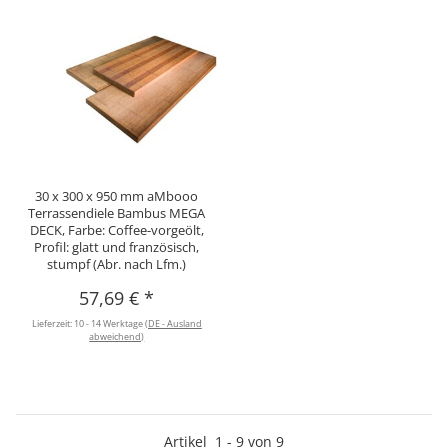
30 x 300 x 950 mm aMbooo
Terrassendiele Bambus MEGA
DECK, Farbe: Coffee-vorgeölt,
Profil: glatt und französisch,
stumpf (Abr. nach Lfm.)
57,69 €
*
Lieferzeit:
10 - 14 Werktage
(DE - Ausland
abweichend)
Artikel
1
-
9
von
9