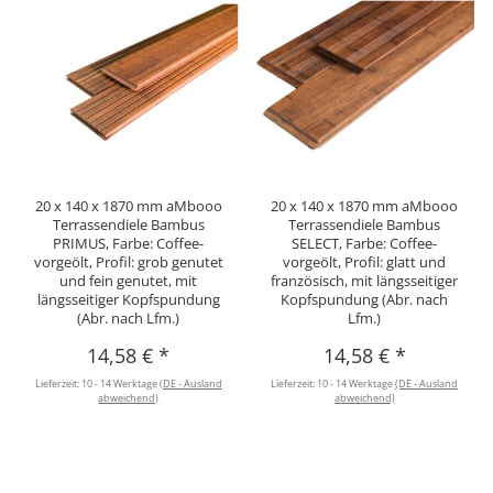
20 x 140 x 1870 mm aMbooo
20 x 140 x 1870 mm aMbooo
Terrassendiele Bambus
Terrassendiele Bambus
PRIMUS, Farbe: Coffee-
SELECT, Farbe: Coffee-
vorgeölt, Profil: grob genutet
vorgeölt, Profil: glatt und
und fein genutet, mit
französisch, mit längsseitiger
längsseitiger Kopfspundung
Kopfspundung (Abr. nach
(Abr. nach Lfm.)
Lfm.)
14,58 €
*
14,58 €
*
Lieferzeit:
10 - 14 Werktage
(DE - Ausland
Lieferzeit:
10 - 14 Werktage
(DE - Ausland
abweichend)
abweichend)