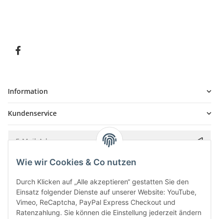
Information
Kundenservice
Wie wir Cookies & Co nutzen
Bitte senden Sie mir entsprechend Ihrer
Datenschutzerklärung
regelmäßig und
jederzeit widerruflich Informationen zu Ihrem Produktsortiment per E-Mail zu.
Durch Klicken auf „Alle akzeptieren“ gestatten Sie den
Einsatz folgender Dienste auf unserer Website: YouTube,
Vimeo, ReCaptcha, PayPal Express Checkout und
Ratenzahlung. Sie können die Einstellung jederzeit ändern