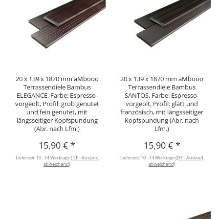
20 x 139 x 1870 mm aMbooo
20 x 139 x 1870 mm aMbooo
Terrassendiele Bambus
Terrassendiele Bambus
ELEGANCE, Farbe: Espresso-
SANTOS, Farbe: Espresso-
vorgeölt, Profil: grob genutet
vorgeölt, Profil: glatt und
und fein genutet, mit
französisch, mit längsseitiger
längsseitiger Kopfspundung
Kopfspundung (Abr. nach
(Abr. nach Lfm.)
Lfm.)
15,90 €
*
15,90 €
*
Lieferzeit:
10 - 14 Werktage
(DE - Ausland
Lieferzeit:
10 - 14 Werktage
(DE - Ausland
abweichend)
abweichend)