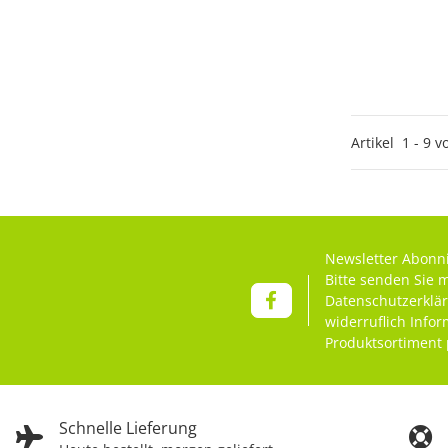
Artikel
1
-
9
v
Newsletter Abonn
Bitte senden Sie 
Datenschutzerklä
widerruflich Info
Produktsortiment 
Schnelle Lieferung