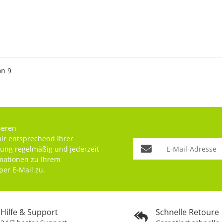
on
9
ieren
mir entsprechend Ihrer
rung
regelmäßig und jederzeit
rmationen zu Ihrem
per E-Mail zu.
Hilfe & Support
Schnelle Retoure