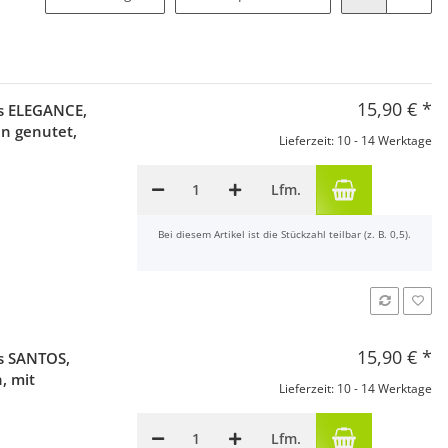
15,90 €
*
s ELEGANCE,
in genutet,
Lieferzeit: 10 - 14 Werktage
Lfm.
x
Bei diesem Artikel ist die Stückzahl teilbar (z. B. 0,5).
15,90 €
*
s SANTOS,
h, mit
Lieferzeit: 10 - 14 Werktage
Lfm.