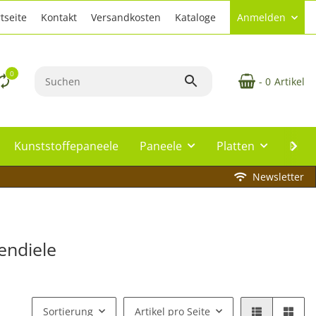
tseite
Kontakt
Versandkosten
Kataloge
Anmelden
0
- 0
Artikel
Kunststoffepaneele
Paneele
Platten
Plat
Newsletter
endiele
Sortierung
Artikel pro Seite