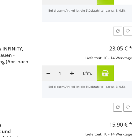
x
Bei diesem Artikel ist die Stückzahl teilbar (z. B. 0,5).
23,05 €
*
 INFINITY,
hauen -
Lieferzeit: 10 - 14 Werktage
ng (Abr. nach
Lfm.
x
Bei diesem Artikel ist die Stückzahl teilbar (z. B. 0,5).
15,90 €
*
s
t und
Lieferzeit: 10 - 14 Werktage