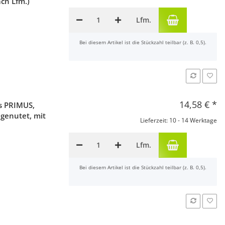
ach Lfm.)
Lfm.
x
Bei diesem Artikel ist die Stückzahl teilbar (z. B. 0,5).
14,58 €
*
s PRIMUS,
 genutet, mit
Lieferzeit: 10 - 14 Werktage
Lfm.
x
Bei diesem Artikel ist die Stückzahl teilbar (z. B. 0,5).