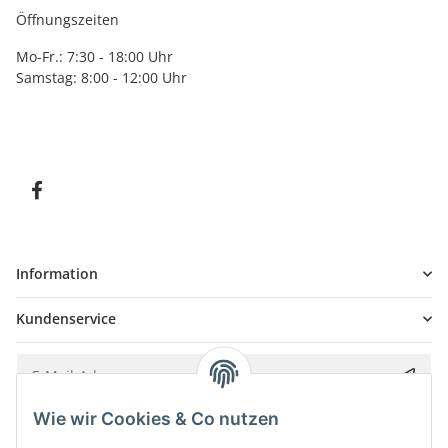
Öffnungszeiten
Mo-Fr.: 7:30 - 18:00 Uhr
Samstag: 8:00 - 12:00 Uhr
Information
Kundenservice
Wie wir Cookies & Co nutzen
Bitte senden Sie mir entsprechend Ihrer
Datenschutzerklärung
regelmäßig und
jederzeit widerruflich Informationen zu Ihrem Produktsortiment per E-Mail zu.