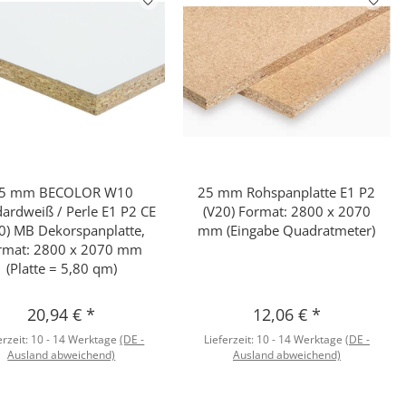
5 mm BECOLOR W10
25 mm Rohspanplatte E1 P2
Schnellkauf
Schnellkauf
ardweiß / Perle E1 P2 CE
(V20) Format: 2800 x 2070
0) MB Dekorspanplatte,
mm (Eingabe Quadratmeter)
rmat: 2800 x 2070 mm
(Platte = 5,80 qm)
20,94 €
*
12,06 €
*
erzeit:
10 - 14 Werktage
(DE -
Lieferzeit:
10 - 14 Werktage
(DE -
Ausland abweichend)
Ausland abweichend)