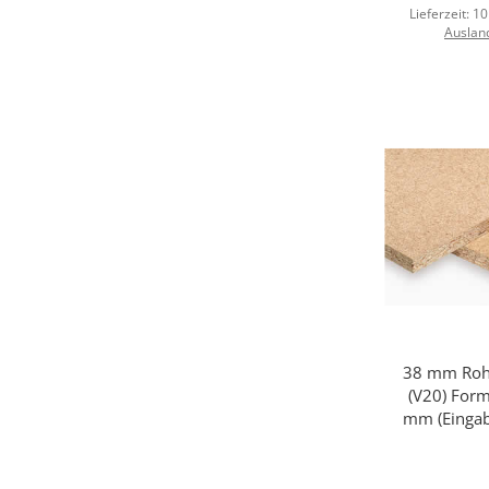
Lieferzeit:
10
Auslan
38 mm Rohs
Sc
(V20) For
mm (Eingab