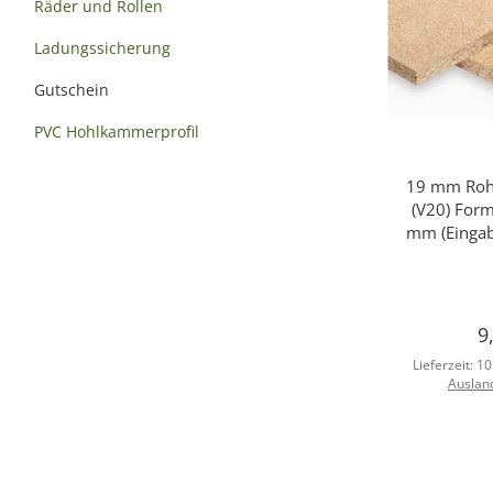
Räder und Rollen
Ladungssicherung
Gutschein
PVC Hohlkammerprofil
19 mm Rohs
Sc
(V20) For
mm (Eingab
9
Lieferzeit:
10
Auslan