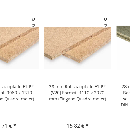
panplatte E1 P2
28 mm Rohspanplatte E1 P2
28 m
hnellkauf
Schnellkauf
mat: 3060 x 1310
(V20) Format: 4110 x 2070
Boa
e Quadratmeter)
mm (Eingabe Quadratmeter)
sei
DIN 
,71 €
*
15,82 €
*