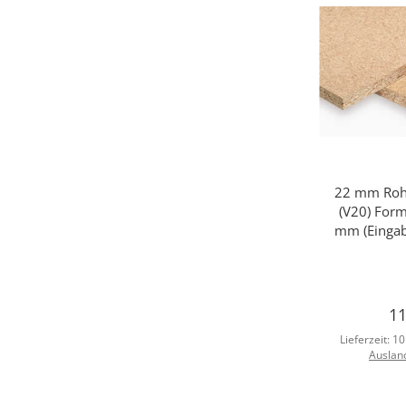
22 mm Rohs
Sc
(V20) For
mm (Eingab
11
Lieferzeit:
10
Auslan