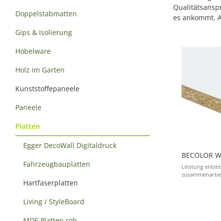
Qualitätsansp
Doppelstabmatten
es ankommt. Au
Gips & Isolierung
Hobelware
Holz im Garten
Kunststoffepaneele
Paneele
Platten
Egger DecoWall Digitaldruck
BECOLOR W
Fahrzeugbauplatten
Leistung entst
zusammenarbeit
Hartfaserplatten
Living / StyleBoard
MDF-Platten roh