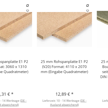
panplatte E1 P2
25 mm Rohspanplatte E1 P2
25 m
hnellkauf
Schnellkauf
mat: 3060 x 1310
(V20) Format: 4110 x 2070
Boa
e Quadratmeter)
mm (Eingabe Quadratmeter)
sei
DIN 
,31 €
*
12,89 €
*
 - 14 Werktage
(DE -
Lieferzeit:
10 - 14 Werktage
(DE -
Lief
d abweichend)
Ausland abweichend)