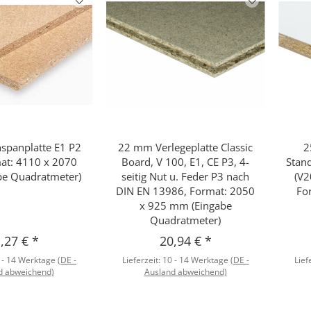
panplatte E1 P2
22 mm Verlegeplatte Classic
2
hnellkauf
Schnellkauf
mat: 4110 x 2070
Board, V 100, E1, CE P3, 4-
Stand
e Quadratmeter)
seitig Nut u. Feder P3 nach
(V2
DIN EN 13986, Format: 2050
Fo
x 925 mm (Eingabe
Quadratmeter)
,27 €
*
20,94 €
*
 - 14 Werktage
(DE -
Lieferzeit:
10 - 14 Werktage
(DE -
Lief
d abweichend)
Ausland abweichend)