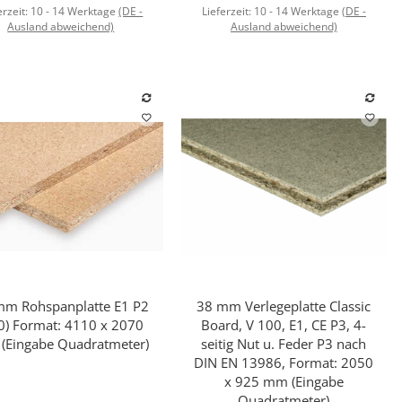
erzeit:
10 - 14 Werktage
(DE -
Lieferzeit:
10 - 14 Werktage
(DE -
Ausland abweichend)
Ausland abweichend)
mm Rohspanplatte E1 P2
38 mm Verlegeplatte Classic
Schnellkauf
Schnellkauf
0) Format: 4110 x 2070
Board, V 100, E1, CE P3, 4-
(Eingabe Quadratmeter)
seitig Nut u. Feder P3 nach
DIN EN 13986, Format: 2050
x 925 mm (Eingabe
Quadratmeter)