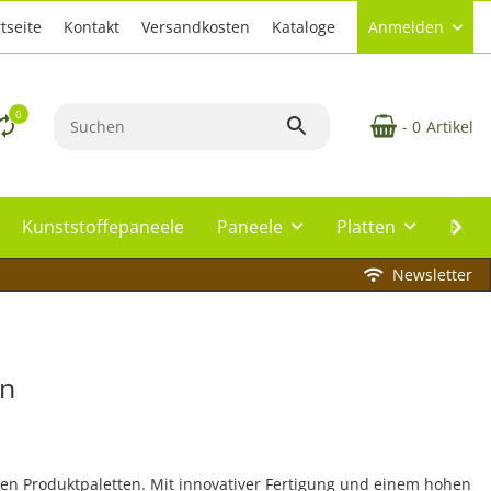
tseite
Kontakt
Versandkosten
Kataloge
Anmelden
0
- 0
Artikel
Kunststoffepaneele
Paneele
Platten
Plat
Newsletter
en
sten Produktpaletten. Mit innovativer Fertigung und einem hohen