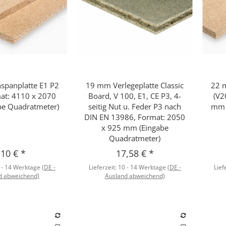
panplatte E1 P2
19 mm Verlegeplatte Classic
22 
hnellkauf
Schnellkauf
mat: 4110 x 2070
Board, V 100, E1, CE P3, 4-
(V2
e Quadratmeter)
seitig Nut u. Feder P3 nach
mm 
DIN EN 13986, Format: 2050
x 925 mm (Eingabe
Quadratmeter)
,10 €
*
17,58 €
*
 - 14 Werktage
(DE -
Lieferzeit:
10 - 14 Werktage
(DE -
Lief
d abweichend)
Ausland abweichend)