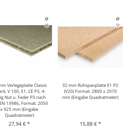
m Verlegeplatte Classic
32 mm Rohspanplatte E1 P2
Schnellkauf
Schnellkauf
rd, V 100, E1, CE P3, 4-
(V20) Format: 2800 x 2070
tig Nut u. Feder P3 nach
mm (Eingabe Quadratmeter)
EN 13986, Format: 2050
x 925 mm (Eingabe
Quadratmeter)
27,94 €
*
15,88 €
*