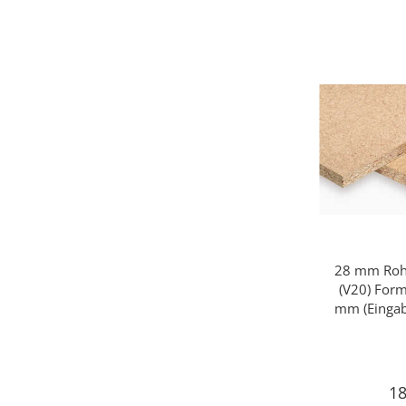
28 mm Rohs
Sc
(V20) For
mm (Eingab
18