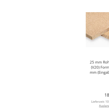
25 mm Rohs
Sc
(V20) For
mm (Eingab
18
Lieferzeit:
10
Auslan