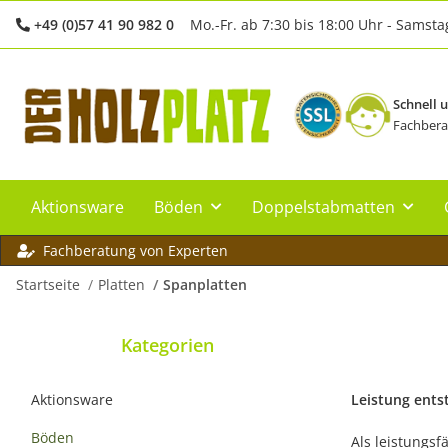
+49 (0)57 41 90 982 0
Mo.-Fr. ab 7:30 bis 18:00 Uhr - Samsta
Schnell 
Fachbera
Aktionsware
Böden
Doppelstabmatten
Fachberatung von Experten
Startseite
Platten
Spanplatten
Kategorien
Aktionsware
Leistung ents
Böden
Als leistungsf