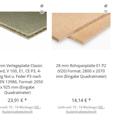
m Verlegeplatte Classic
28 mm Rohspanplatte E1 P2
Schnellkauf
Schnellkauf
rd, V 100, E1, CE P3, 4-
(V20) Format: 2800 x 2070
tig Nut u. Feder P3 nach
mm (Eingabe Quadratmeter)
EN 13986, Format: 2050
x 925 mm (Eingabe
Quadratmeter)
23,91 €
*
14,14 €
*
erzeit:
10 - 14 Werktage
(DE -
Lieferzeit:
10 - 14 Werktage
(DE -
Ausland abweichend)
Ausland abweichend)