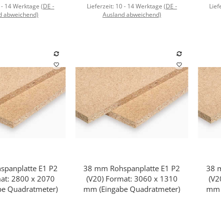
 - 14 Werktage
(DE -
Lieferzeit:
10 - 14 Werktage
(DE -
Lief
d abweichend)
Ausland abweichend)
panplatte E1 P2
38 mm Rohspanplatte E1 P2
38 
hnellkauf
Schnellkauf
mat: 2800 x 2070
(V20) Format: 3060 x 1310
(V2
e Quadratmeter)
mm (Eingabe Quadratmeter)
mm 