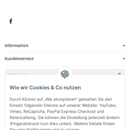
Information
Kundenservice
Wie wir Cookies & Co nutzen
Bitte senden Sie mir entsprechend Ihrer
Datenschutzerklärung
regelmäßig und
jederzeit widerruflich Informationen zu Ihrem Produktsortiment per E-Mail zu.
Durch Klicken auf „Alle akzeptieren“ gestatten Sie den
Einsatz folgender Dienste auf unserer Website: YouTube,
Vimeo, ReCaptcha, PayPal Express Checkout und
Ratenzahlung. Sie können die Einstellung jederzeit ändern
(Fingerabdruck-Icon links unten). Weitere Details finden
Sie unte
Konfigurieren
und in unserer