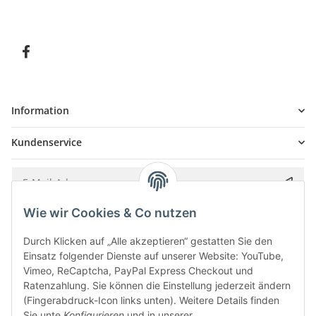
Information
Kundenservice
Wie wir Cookies & Co nutzen
Bitte senden Sie mir entsprechend Ihrer
Datenschutzerklärung
regelmäßig und
jederzeit widerruflich Informationen zu Ihrem Produktsortiment per E-Mail zu.
Durch Klicken auf „Alle akzeptieren“ gestatten Sie den
Einsatz folgender Dienste auf unserer Website: YouTube,
Vimeo, ReCaptcha, PayPal Express Checkout und
Ratenzahlung. Sie können die Einstellung jederzeit ändern
(Fingerabdruck-Icon links unten). Weitere Details finden
Sie unte
Konfigurieren
und in unserer