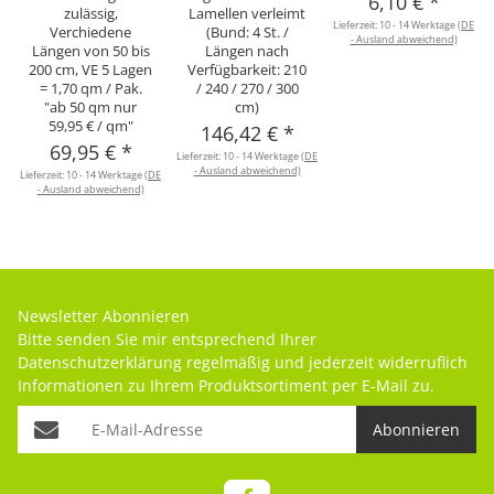
6,10 €
*
zulässig,
Lamellen verleimt
Lieferzeit:
10 - 14 Werktage
(DE
Verchiedene
(Bund: 4 St. /
- Ausland abweichend)
Längen von 50 bis
Längen nach
200 cm, VE 5 Lagen
Verfügbarkeit: 210
= 1,70 qm / Pak.
/ 240 / 270 / 300
"ab 50 qm nur
cm)
59,95 € / qm"
146,42 €
*
69,95 €
*
Lieferzeit:
10 - 14 Werktage
(DE
- Ausland abweichend)
Lieferzeit:
10 - 14 Werktage
(DE
- Ausland abweichend)
Newsletter Abonnieren
Bitte senden Sie mir entsprechend Ihrer
Datenschutzerklärung
regelmäßig und jederzeit widerruflich
Informationen zu Ihrem Produktsortiment per E-Mail zu.
Abonnieren