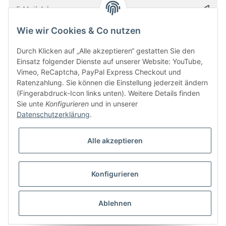
Wie wir Cookies & Co nutzen
Bitte senden Sie mir entsprechend Ihrer
Datenschutzerklärung
regelmäßig und
jederzeit widerruflich Informationen zu Ihrem Produktsortiment per E-Mail zu.
Durch Klicken auf „Alle akzeptieren“ gestatten Sie den
Einsatz folgender Dienste auf unserer Website: YouTube,
Vimeo, ReCaptcha, PayPal Express Checkout und
Ratenzahlung. Sie können die Einstellung jederzeit ändern
(Fingerabdruck-Icon links unten). Weitere Details finden
Sie unte
Konfigurieren
und in unserer
Datenschutzerklärung
.
Alle akzeptieren
* Alle Preise inkl. gesetzlicher USt., zzgl.
Versand
Konfigurieren
Besucherzähler: 5840780
Alle Preise inkl. MwSt.
Umsetzung
Vlarom E-Commerce Agentur
| Powered by
JTL-Shop
|
CLEARIX JTL-Shop Template
Ablehnen