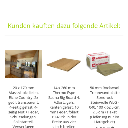
Kunden kauften dazu folgende Artikel:
20 x 170 mm
14 x 260 mm
50 mm Rockwool
Massivholzdielen,
Thermo Espe
Trennwandplatte
Eiche Country, 2x
Sauna Big Board 4,
Sonorock
geölt transparent,
A.Sort., geh.,
Steinwolle WLG -
4-seitig gefast, 4-
Kanten gefast, 10
040, 100 x 62,5 cm,
seitig Nut + Feder,
mm Feder, foliert
7,5 qm / Paket
Schüsselungen,
zu 4 Stk. in der
(Lieferung nur im
Splintanteil,
Breite aus vier
Hausgebiet)
Verwerfugen
gleich breiten