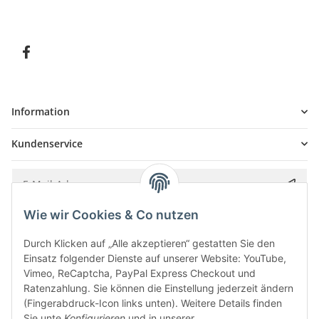
Information
Kundenservice
Wie wir Cookies & Co nutzen
Bitte senden Sie mir entsprechend Ihrer
Datenschutzerklärung
regelmäßig und
jederzeit widerruflich Informationen zu Ihrem Produktsortiment per E-Mail zu.
Durch Klicken auf „Alle akzeptieren“ gestatten Sie den
Einsatz folgender Dienste auf unserer Website: YouTube,
Vimeo, ReCaptcha, PayPal Express Checkout und
Ratenzahlung. Sie können die Einstellung jederzeit ändern
(Fingerabdruck-Icon links unten). Weitere Details finden
Sie unte
Konfigurieren
und in unserer