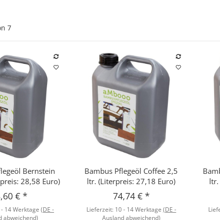
on
7
egeöl Bernstein
Bambus Pflegeöl Coffee 2,5
Bamb
hnellkauf
Schnellkauf
erpreis: 28,58 Euro)
ltr. (Literpreis: 27,18 Euro)
ltr
,60 €
*
74,74 €
*
 - 14 Werktage
(DE -
Lieferzeit:
10 - 14 Werktage
(DE -
Lief
d abweichend)
Ausland abweichend)