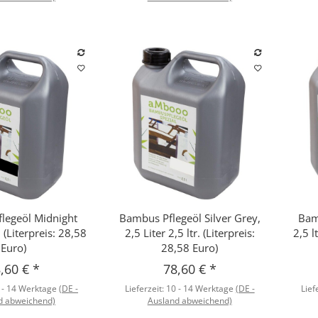
legeöl Midnight
Bambus Pflegeöl Silver Grey,
Bam
hnellkauf
Schnellkauf
. (Literpreis: 28,58
2,5 Liter 2,5 ltr. (Literpreis:
2,5 l
Euro)
28,58 Euro)
,60 €
*
78,60 €
*
 - 14 Werktage
(DE -
Lieferzeit:
10 - 14 Werktage
(DE -
Lief
d abweichend)
Ausland abweichend)