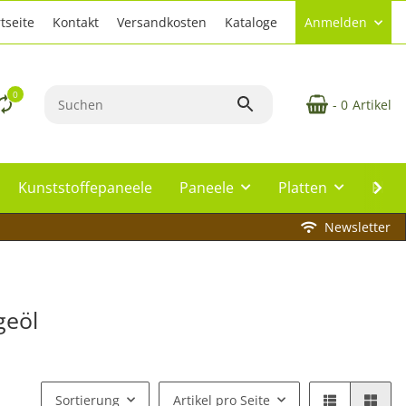
tseite
Kontakt
Versandkosten
Kataloge
Anmelden
0
- 0
Artikel
Kunststoffepaneele
Paneele
Platten
Plat
Newsletter
geöl
Sortierung
Artikel pro Seite