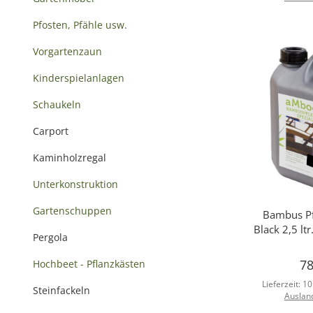
Pfosten, Pfähle usw.
Vorgartenzaun
Kinderspielanlagen
Schaukeln
Carport
Kaminholzregal
Unterkonstruktion
Gartenschuppen
Bambus Pf
Sc
Black 2,5 ltr
Pergola
78
Hochbeet - Pflanzkästen
Lieferzeit:
10
Steinfackeln
Auslan