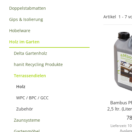
Doppelstabmatten
Artikel
1
-
7
v
Gips & Isolierung
Hobelware
Holz im Garten
Delta Gartenholz
hanit Recycling Produkte
Terrassendielen
Holz
WPC / BPC / GCC
Bambus Pfl
Sc
2,5 ltr. (Lit
Zubehör
78
Zaunsysteme
Lieferzeit:
10
Auslan
Gartenmöbel