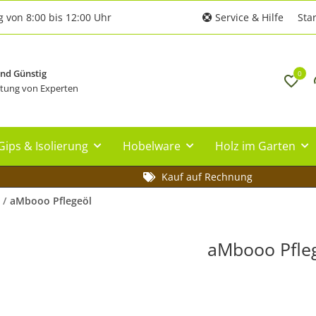
g von 8:00 bis 12:00 Uhr
Service & Hilfe
Star
und Günstig
0
tung von Experten
Gips & Isolierung
Hobelware
Holz im Garten
Kauf auf Rechnung
aMbooo Pflegeöl
aMbooo Pfle