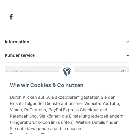
Information
Kundenservice
Wie wir Cookies & Co nutzen
Bitte senden Sie mir entsprechend Ihrer
Datenschutzerklärung
regelmäßig und
jederzeit widerruflich Informationen zu Ihrem Produktsortiment per E-Mail zu.
Durch Klicken auf „Alle akzeptieren“ gestatten Sie den
Einsatz folgender Dienste auf unserer Website: YouTube,
Vimeo, ReCaptcha, PayPal Express Checkout und
Ratenzahlung. Sie können die Einstellung jederzeit ändern
(Fingerabdruck-Icon links unten). Weitere Details finden
Sie unte
Konfigurieren
und in unserer