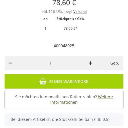
78,60 €
inkl. 19% USt. , zzgl.
Versand
ab
Stückpreis / Geb.
1
78,60 €
*
400048025
Geb.
IN DEN WARENKORB
Sie möchten in monatlichen Raten zahlen?
Weitere
Informationen
x
Bei diesem Artikel ist die Stückzahl teilbar (z. B. 0,5).