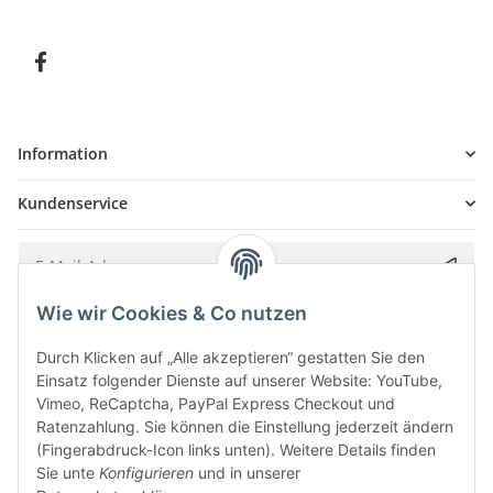
Information
Kundenservice
Wie wir Cookies & Co nutzen
Bitte senden Sie mir entsprechend Ihrer
Datenschutzerklärung
regelmäßig und
jederzeit widerruflich Informationen zu Ihrem Produktsortiment per E-Mail zu.
Durch Klicken auf „Alle akzeptieren“ gestatten Sie den
Einsatz folgender Dienste auf unserer Website: YouTube,
Vimeo, ReCaptcha, PayPal Express Checkout und
Ratenzahlung. Sie können die Einstellung jederzeit ändern
(Fingerabdruck-Icon links unten). Weitere Details finden
Sie unte
Konfigurieren
und in unserer