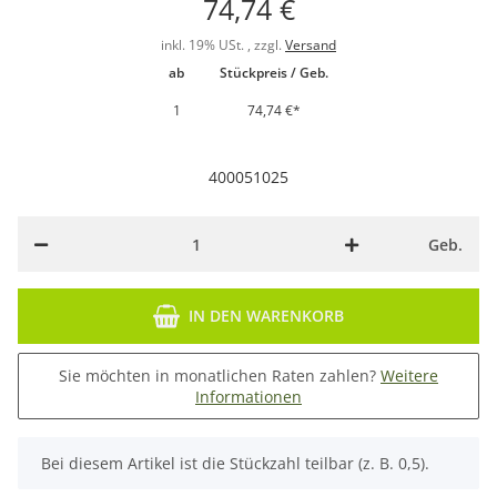
74,74 €
inkl. 19% USt. , zzgl.
Versand
ab
Stückpreis / Geb.
1
74,74 €
*
400051025
Geb.
IN DEN WARENKORB
Sie möchten in monatlichen Raten zahlen?
Weitere
Informationen
x
Bei diesem Artikel ist die Stückzahl teilbar (z. B. 0,5).