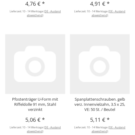
4,76 €
*
4,91 €
*
Lieferzeit:
10 - 14 Werktage
(DE - Ausland
Lieferzeit:
10 - 14 Werktage
(DE - Ausland
abweichend)
abweichend)
Pfostenträger U-Form mit
Spanplattenschrauben. gelb
Riffeldolle 91 mm, Stahl
verz. Innenvielzahn, 3.5 x 25,
verzinkt
VE: 50 St. / Beutel
5,06 €
*
5,11 €
*
Lieferzeit:
10 - 14 Werktage
(DE - Ausland
Lieferzeit:
10 - 14 Werktage
(DE - Ausland
abweichend)
abweichend)