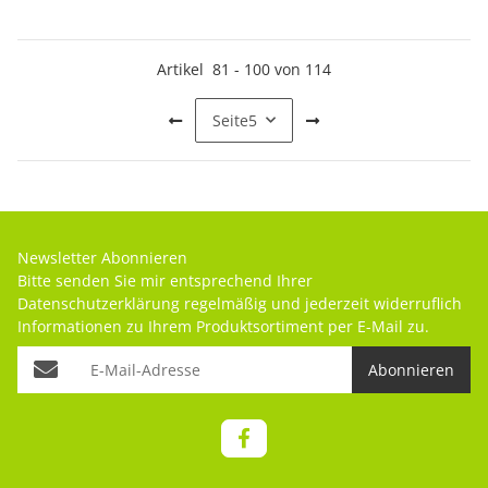
Artikel
81
-
100
von
114
Seite
5
Newsletter Abonnieren
Bitte senden Sie mir entsprechend Ihrer
Datenschutzerklärung
regelmäßig und jederzeit widerruflich
Informationen zu Ihrem Produktsortiment per E-Mail zu.
Abonnieren