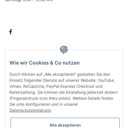
Information
Wie wir Cookies & Co nutzen
Kundenservice
Durch Klicken auf „Alle akzeptieren“ gestatten Sie den
Einsatz folgender Dienste auf unserer Website: YouTube,
Vimeo, ReCaptcha, PayPal Express Checkout und
Ratenzahlung. Sie können die Einstellung jederzeit ändern
Bitte senden Sie mir entsprechend Ihrer
Datenschutzerklärung
regelmäßig und
(Fingerabdruck-Icon links unten). Weitere Details finden
jederzeit widerruflich Informationen zu Ihrem Produktsortiment per E-Mail zu.
Sie unte
Konfigurieren
und in unserer
Datenschutzerklärung
.
Alle akzeptieren