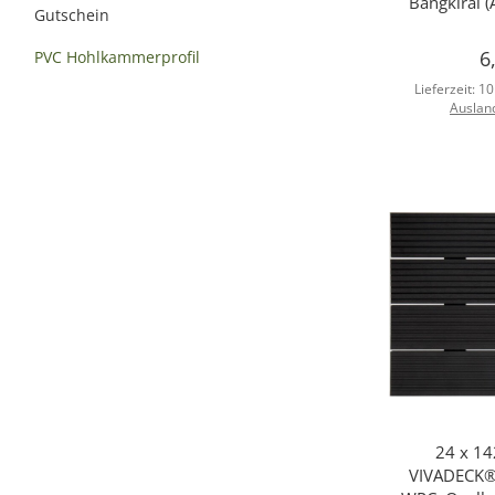
Bangkirai 
Gutschein
6
PVC Hohlkammerprofil
Lieferzeit:
10
Auslan
24 x 1
Sc
VIVADECK® 