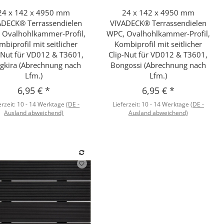
24 x 142 x 4950 mm
24 x 142 x 4950 mm
Schnellkauf
Schnellkauf
ADECK® Terrassendielen
VIVADECK® Terrassendielen
 Ovalhohlkammer-Profil,
WPC, Ovalhohlkammer-Profil,
mbiprofil mit seitlicher
Kombiprofil mit seitlicher
-Nut für VD012 & T3601,
Clip-Nut für VD012 & T3601,
gkira (Abrechnung nach
Bongossi (Abrechnung nach
Lfm.)
Lfm.)
6,95 €
*
6,95 €
*
erzeit:
10 - 14 Werktage
(DE -
Lieferzeit:
10 - 14 Werktage
(DE -
Ausland abweichend)
Ausland abweichend)