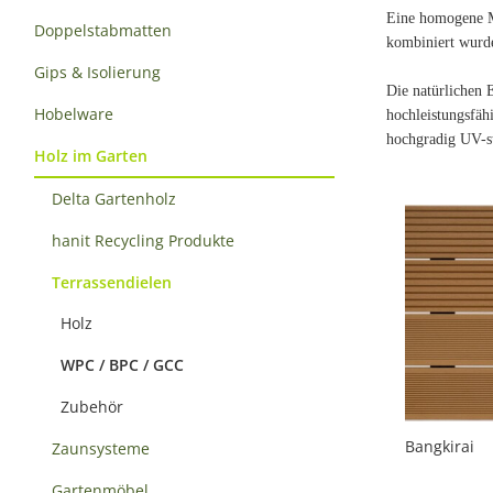
Eine homogene M
Doppelstabmatten
kombiniert wurde
Gips & Isolierung
Die natürlichen
Hobelware
hochleistungsfäh
hochgradig UV-st
Holz im Garten
Delta Gartenholz
hanit Recycling Produkte
Terrassendielen
Holz
WPC / BPC / GCC
Zubehör
Bangkirai
Zaunsysteme
Gartenmöbel