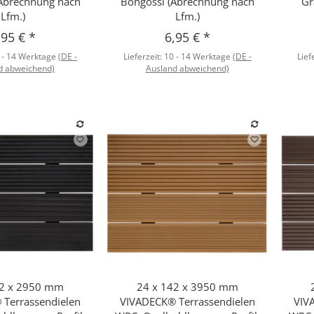
(Abrechnung nach
Bongossi (Abrechnung nach
Gr
Lfm.)
Lfm.)
,95 €
*
6,95 €
*
 - 14 Werktage
(DE -
Lieferzeit:
10 - 14 Werktage
(DE -
Lief
d abweichend)
Ausland abweichend)
42 x 2950 mm
24 x 142 x 3950 mm
hnellkauf
Schnellkauf
Terrassendielen
VIVADECK® Terrassendielen
VIV