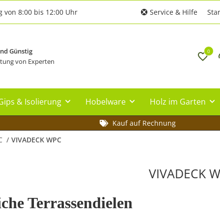
g von 8:00 bis 12:00 Uhr
Service & Hilfe
Star
und Günstig
0
tung von Experten
Gips & Isolierung
Hobelware
Holz im Garten
Kauf auf Rechnung
C
VIVADECK WPC
VIVADECK 
iche Terrassendielen