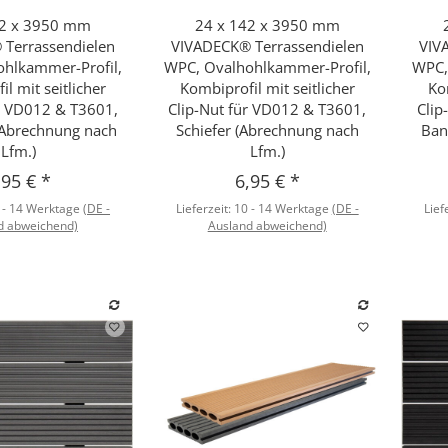
42 x 3950 mm
24 x 142 x 3950 mm
hnellkauf
Schnellkauf
Terrassendielen
VIVADECK® Terrassendielen
VIV
hlkammer-Profil,
WPC, Ovalhohlkammer-Profil,
WPC,
l mit seitlicher
Kombiprofil mit seitlicher
Ko
ür VD012 & T3601,
Clip-Nut für VD012 & T3601,
Clip
Abrechnung nach
Schiefer (Abrechnung nach
Ban
Lfm.)
Lfm.)
,95 €
*
6,95 €
*
 - 14 Werktage
(DE -
Lieferzeit:
10 - 14 Werktage
(DE -
Lief
d abweichend)
Ausland abweichend)