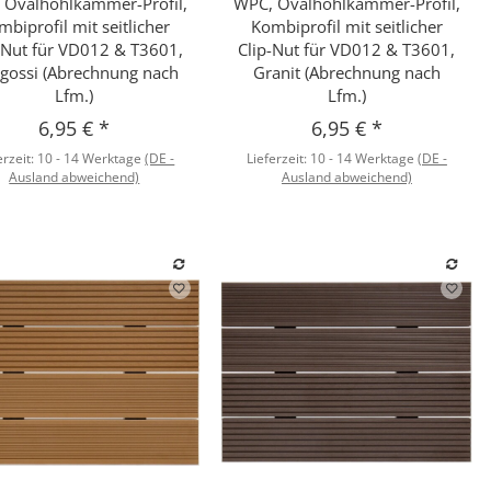
 Ovalhohlkammer-Profil,
WPC, Ovalhohlkammer-Profil,
mbiprofil mit seitlicher
Kombiprofil mit seitlicher
-Nut für VD012 & T3601,
Clip-Nut für VD012 & T3601,
gossi (Abrechnung nach
Granit (Abrechnung nach
Lfm.)
Lfm.)
6,95 €
*
6,95 €
*
erzeit:
10 - 14 Werktage
(DE -
Lieferzeit:
10 - 14 Werktage
(DE -
Ausland abweichend)
Ausland abweichend)