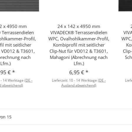
42 x 4950 mm
24 x 142 x 4950 mm
hnellkauf
Schnellkauf
Terrassendielen
VIVADECK® Terrassendielen
VIV
hlkammer-Profil,
WPC, Ovalhohlkammer-Profil,
WPC,
l mit seitlicher
Kombiprofil mit seitlicher
Ko
ür VD012 & T3601,
Clip-Nut für VD012 & T3601,
Clip
brechnung nach
Mahagoni (Abrechnung nach
Sch
Lfm.)
Lfm.)
,95 €
*
6,95 €
*
 - 14 Werktage
(DE -
Lieferzeit:
10 - 14 Werktage
(DE -
Lief
d abweichend)
Ausland abweichend)
von
15