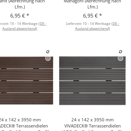
anit (Abrechnung nach
Mahagoni (Abrechnung nach
Lfm.)
Lfm.)
6,95 €
*
6,95 €
*
erzeit:
10 - 14 Werktage
(DE -
Lieferzeit:
10 - 14 Werktage
(DE -
Ausland abweichend)
Ausland abweichend)
24 x 142 x 3950 mm
24 x 142 x 3950 mm
Schnellkauf
Schnellkauf
ADECK® Terrassendielen
VIVADECK® Terrassendielen