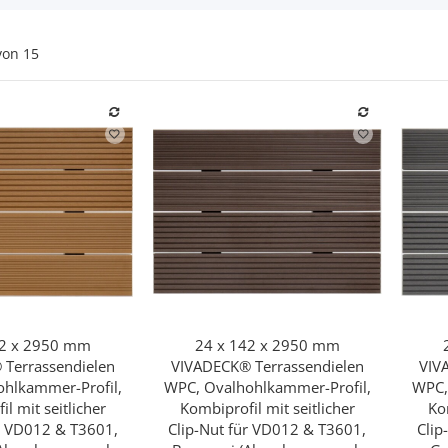
von
15
42 x 2950 mm
24 x 142 x 2950 mm
hnellkauf
Schnellkauf
Terrassendielen
VIVADECK® Terrassendielen
VIV
hlkammer-Profil,
WPC, Ovalhohlkammer-Profil,
WPC,
l mit seitlicher
Kombiprofil mit seitlicher
Ko
ür VD012 & T3601,
Clip-Nut für VD012 & T3601,
Clip