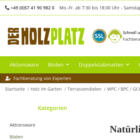
+49 (0)57 41 90 982 0
Mo.-Fr. ab 7:30 bis 18:00 Uhr - Samsta
Schnell 
Fachbera
Aktionsware
Böden
Doppelstabmatten
Fachberatung von Experten
Startseite
Holz im Garten
Terrassendielen
WPC / BPC / GC
Kategorien
Aktionsware
Natürl
Böden