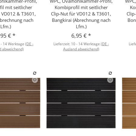
hlkammer-Profil,
WPC, Ovalhohlkammer-Profil,
WPC,
l mit seitlicher
Kombiprofil mit seitlicher
Ko
ür VD012 & T3601,
Clip-Nut für VD012 & T3601,
Clip
(Abrechnung nach
Bangkirai (Abrechnung nach
Bon
Lfm.)
Lfm.)
,95 €
*
6,95 €
*
 - 14 Werktage
(DE -
Lieferzeit:
10 - 14 Werktage
(DE -
Lief
d abweichend)
Ausland abweichend)