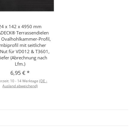
24 x 142 x 4950 mm
Schnellkauf
ADECK® Terrassendielen
 Ovalhohlkammer-Profil,
mbiprofil mit seitlicher
-Nut für VD012 & T3601,
iefer (Abrechnung nach
Lfm.)
6,95 €
*
erzeit:
10 - 14 Werktage
(DE -
Ausland abweichend)