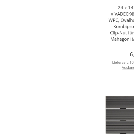
24 x 1
Sc
VIVADECK® 
WPC, Ovalho
Kombiprofi
Clip-Nut f
Mahagoni (
6
Lieferzeit:
10
Auslan