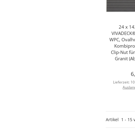
24 x 1
Sc
VIVADECK® 
WPC, Ovalho
Kombiprofi
Clip-Nut f
Granit (A
6
Lieferzeit:
10
Auslan
Artikel
1
-
15