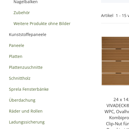
Nagelbalken
Zubehör
Artikel
1
-
15
Weitere Produkte ohne Bilder
Kunststoffepaneele
Paneele
Platten
Plattenzuschnitte
Schnittholz
Sprela Fensterbänke
24 x 1
Sc
Überdachung
VIVADECK® 
Räder und Rollen
WPC, Ovalho
Kombiprofi
Ladungssicherung
Clip-Nut f