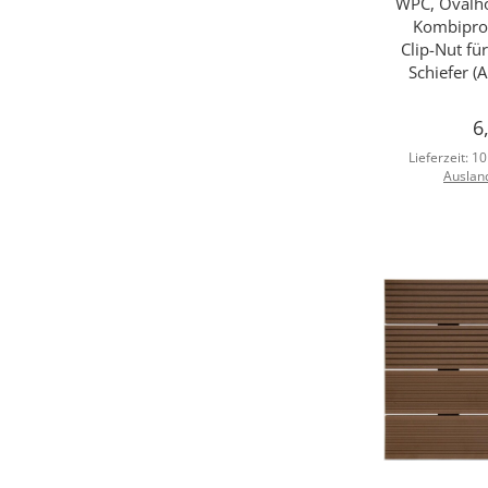
WPC, Ovalho
Kombiprofi
Clip-Nut f
Schiefer 
6
Lieferzeit:
10
Auslan