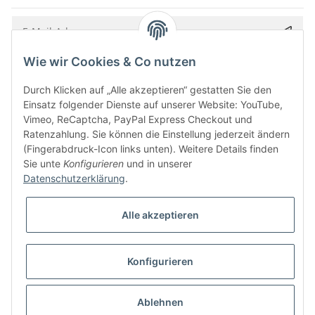
Wie wir Cookies & Co nutzen
Bitte senden Sie mir entsprechend Ihrer
Datenschutzerklärung
regelmäßig und
jederzeit widerruflich Informationen zu Ihrem Produktsortiment per E-Mail zu.
Durch Klicken auf „Alle akzeptieren“ gestatten Sie den
Einsatz folgender Dienste auf unserer Website: YouTube,
Vimeo, ReCaptcha, PayPal Express Checkout und
Ratenzahlung. Sie können die Einstellung jederzeit ändern
(Fingerabdruck-Icon links unten). Weitere Details finden
Sie unte
Konfigurieren
und in unserer
Datenschutzerklärung
.
Alle akzeptieren
* Alle Preise inkl. gesetzlicher USt., zzgl.
Versand
Konfigurieren
Besucherzähler: 5846764
Alle Preise inkl. MwSt.
Umsetzung
Vlarom E-Commerce Agentur
| Powered by
JTL-Shop
|
CLEARIX JTL-Shop Template
Ablehnen