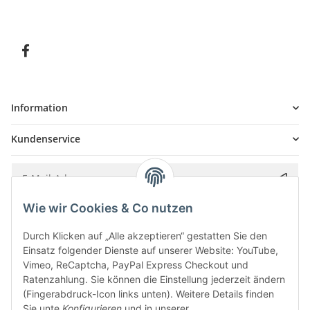
Information
Kundenservice
Wie wir Cookies & Co nutzen
Bitte senden Sie mir entsprechend Ihrer
Datenschutzerklärung
regelmäßig und
jederzeit widerruflich Informationen zu Ihrem Produktsortiment per E-Mail zu.
Durch Klicken auf „Alle akzeptieren“ gestatten Sie den
Einsatz folgender Dienste auf unserer Website: YouTube,
Vimeo, ReCaptcha, PayPal Express Checkout und
Ratenzahlung. Sie können die Einstellung jederzeit ändern
(Fingerabdruck-Icon links unten). Weitere Details finden
Sie unte
Konfigurieren
und in unserer