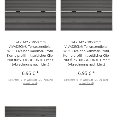
24 x 142 x 2950 mm
24 x 142 x 3950 mm
VIVADECK® Terrassendielen
VIVADECK® Terrassendielen
WPC, Ovalhohlkammer-Profil,
WPC, Ovalhohlkammer-Profil,
Kombiprofil mit seitlicher Clip-
Kombiprofil mit seitlicher Clip-
Nut für VD012 & T3601, Granit
Nut für VD012 & T3601, Granit
(Abrechnung nach Lfm.)
(Abrechnung nach Lfm.)
6,95 €
*
6,95 €
*
Lieferzeit:
10 - 14 Werktage
(DE - Ausland
Lieferzeit:
10 - 14 Werktage
(DE - Ausland
abweichend)
abweichend)