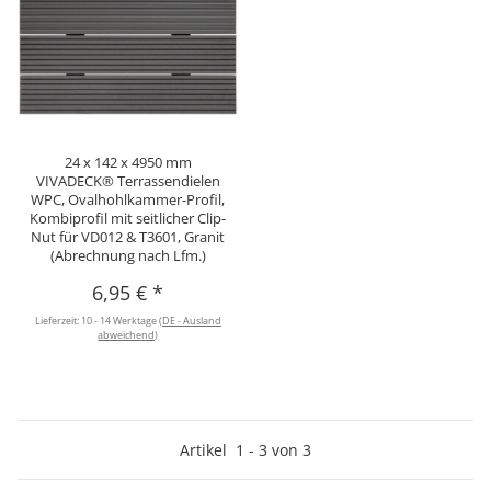
24 x 142 x 4950 mm
VIVADECK® Terrassendielen
WPC, Ovalhohlkammer-Profil,
Kombiprofil mit seitlicher Clip-
Nut für VD012 & T3601, Granit
(Abrechnung nach Lfm.)
6,95 €
*
Lieferzeit:
10 - 14 Werktage
(DE - Ausland
abweichend)
Artikel
1
-
3
von
3