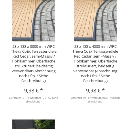
23 x 138 x 3000 mm WPC
23 x 138 x 4000 mm WPC
Theva CoEx Terrassendiele
Theva CoEx Terrassendiele
Red Cedar, semi-Massiv /
Red Cedar, semi-Massiv /
Hohlkammer, Oberfläche
Hohlkammer, Oberfläche
strukturiert, beidseitig
strukturiert, beidseitig
verwendbar (Abrechnung
verwendbar (Abrechnung
nach Lfm. / Siehe
nach Lfm. / Siehe
Beschreibung)
Beschreibung)
9,98 €
*
9,98 €
*
Lieferzeit:
10 - 14 Werktage
(DE - Ausland
Lieferzeit:
10 - 14 Werktage
(DE - Ausland
abweichend)
abweichend)