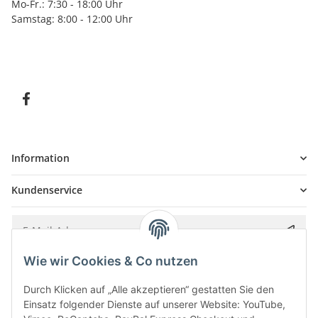
Mo-Fr.: 7:30 - 18:00 Uhr
Samstag: 8:00 - 12:00 Uhr
Information
Kundenservice
Wie wir Cookies & Co nutzen
Bitte senden Sie mir entsprechend Ihrer
Datenschutzerklärung
regelmäßig und
jederzeit widerruflich Informationen zu Ihrem Produktsortiment per E-Mail zu.
Durch Klicken auf „Alle akzeptieren“ gestatten Sie den
Einsatz folgender Dienste auf unserer Website: YouTube,