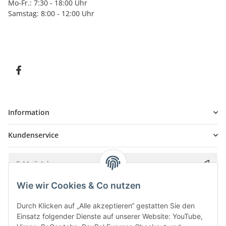
Mo-Fr.: 7:30 - 18:00 Uhr
Samstag: 8:00 - 12:00 Uhr
Information
Kundenservice
Wie wir Cookies & Co nutzen
Bitte senden Sie mir entsprechend Ihrer
Datenschutzerklärung
regelmäßig und
jederzeit widerruflich Informationen zu Ihrem Produktsortiment per E-Mail zu.
Durch Klicken auf „Alle akzeptieren“ gestatten Sie den
Einsatz folgender Dienste auf unserer Website: YouTube,