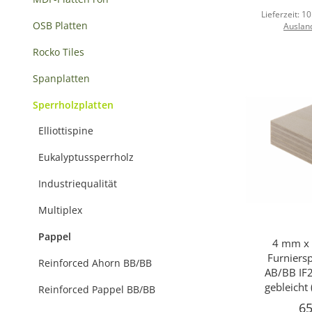
Lieferzeit:
10
OSB Platten
Auslan
Rocko Tiles
Spanplatten
Sperrholzplatten
Elliottispine
Eukalyptussperrholz
Industriequalität
Multiplex
Pappel
4 mm x 
Sc
Furniers
Reinforced Ahorn BB/BB
AB/BB IF2
gebleicht
Reinforced Pappel BB/BB
65