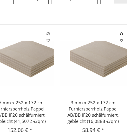
5 mm x 252 x 172 cm
3 mm x 252 x 172 cm
Schnellkauf
Schnellkauf
rniersperrholz Pappel
Furniersperrholz Pappel
/BB IF20 schälfurniert,
AB/BB IF20 schälfurniert,
bleicht (41,5072 €/qm)
gebleicht (16,0888 €/qm)
152,06 €
*
58,94 €
*