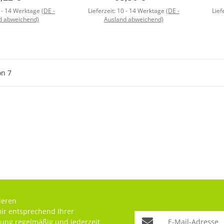
 - 14 Werktage
(DE -
Lieferzeit:
10 - 14 Werktage
(DE -
Lief
d abweichend)
Ausland abweichend)
on
7
ieren
mir entsprechend Ihrer
rung
regelmäßig und jederzeit