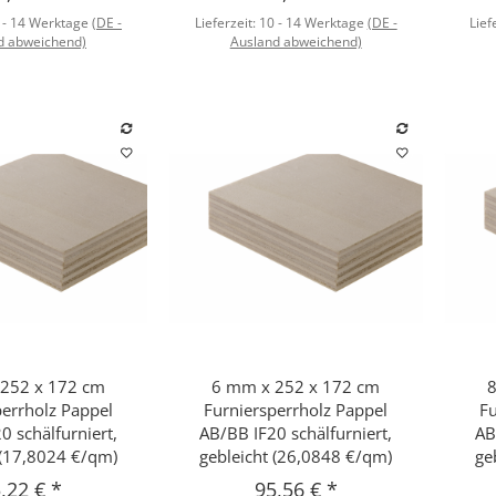
 - 14 Werktage
(DE -
Lieferzeit:
10 - 14 Werktage
(DE -
Lief
d abweichend)
Ausland abweichend)
252 x 172 cm
6 mm x 252 x 172 cm
8
hnellkauf
Schnellkauf
perrholz Pappel
Furniersperrholz Pappel
Fu
0 schälfurniert,
AB/BB IF20 schälfurniert,
AB
 (17,8024 €/qm)
gebleicht (26,0848 €/qm)
ge
,22 €
*
95,56 €
*