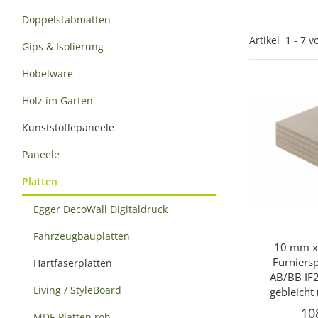
Doppelstabmatten
Artikel
1
-
7
v
Gips & Isolierung
Hobelware
Holz im Garten
Kunststoffepaneele
Paneele
Platten
Egger DecoWall Digitaldruck
Fahrzeugbauplatten
10 mm x
Sc
Furniers
Hartfaserplatten
AB/BB IF2
Living / StyleBoard
gebleicht
10
MDF-Platten roh