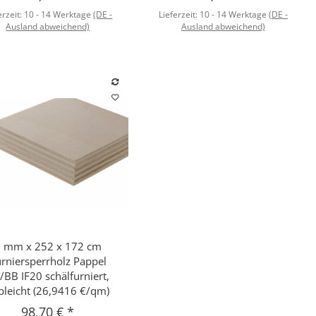
erzeit:
10 - 14 Werktage
(DE -
Lieferzeit:
10 - 14 Werktage
(DE -
Ausland abweichend)
Ausland abweichend)
 mm x 252 x 172 cm
Schnellkauf
rniersperrholz Pappel
/BB IF20 schälfurniert,
bleicht (26,9416 €/qm)
98,70 €
*