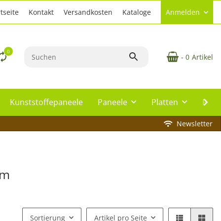
tseite
Kontakt
Versandkosten
Kataloge
Anmelden
0
- 0
Artikel
Kunststoffepaneele
Paneele
Platten
Plat
Newsletter
cm
Sortierung
Artikel pro Seite