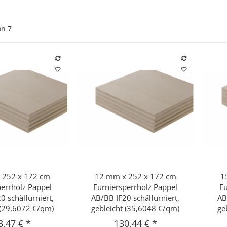
on
7
 252 x 172 cm
12 mm x 252 x 172 cm
1
hnellkauf
Schnellkauf
perrholz Pappel
Furniersperrholz Pappel
Fu
0 schälfurniert,
AB/BB IF20 schälfurniert,
AB
 (29,6072 €/qm)
gebleicht (35,6048 €/qm)
ge
8,47 €
*
130,44 €
*