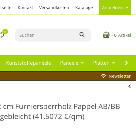
tseite
Kontakt
Versandkosten
Kataloge
Anmelden
0
- 0
Artikel
Kunststoffepaneele
Paneele
Platten
Plat
Newsletter
 cm Furniersperrholz Pappel AB/BB
, gebleicht (41,5072 €/qm)