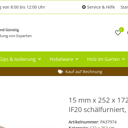
g von 8:00 bis 12:00 Uhr
Service & Hilfe
Star
und Günstig
0
tung von Experten
Gips & Isolierung
Hobelware
Holz im Garten
Kauf auf Rechnung
15 mm x 252 x 172
IF20 schälfurniert
Artikelnummer:
PA37974
Kategorie:
172 x 252 cm