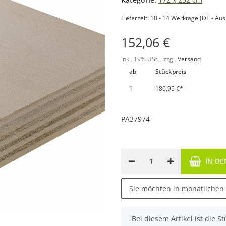
Lieferzeit:
10 - 14 Werktage
(DE - Au
152,06 €
inkl. 19% USt. , zzgl.
Versand
ab
Stückpreis
1
180,95 €
*
PA37974
IN D
Sie möchten in monatlichen
x
Bei diesem Artikel ist die Stü