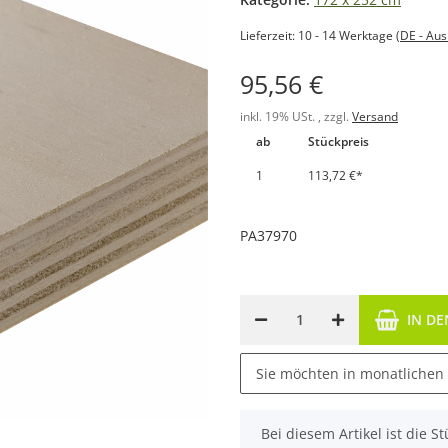
Lieferzeit:
10 - 14 Werktage
(DE - Au
95,56 €
inkl. 19% USt. , zzgl.
Versand
ab
Stückpreis
1
113,72 €
*
PA37970
IN D
Sie möchten in monatlichen
x
Bei diesem Artikel ist die Stü