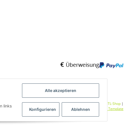
Alle akzeptieren
Umsetzung
Vlarom E-Commerce Agentur
| Powered by
JTL-Shop
|
n links
CLEARIX JTL-Shop Template
Konfigurieren
Ablehnen