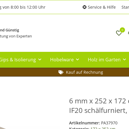
g von 8:00 bis 12:00 Uhr
Service & Hilfe
Star
und Günstig
0
tung von Experten
Gips & Isolierung
Hobelware
Holz im Garten
Kauf auf Rechnung
6 mm x 252 x 172 
IF20 schälfurniert
Artikelnummer:
PA37970
Kategorie:
172 x 252 cm