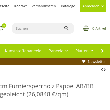
tseite
Kontakt
Versandkosten
Kataloge
Anmelden
0
- 0
Artikel
Kunststoffepaneele
Paneele
Platten
Plat
Newsletter
cm Furniersperrholz Pappel AB/BB
, gebleicht (26,0848 €/qm)