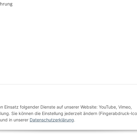
ehrung
* Alle Preise inkl. gesetzlicher USt., zzgl.
Versand
den Einsatz folgender Dienste auf unserer Website: YouTube, Vimeo,
Alle Preise inkl. MwSt.
g. Sie können die Einstellung jederzeit ändern (Fingerabdruck-Ico
und in unserer
Datenschutzerklärung
.