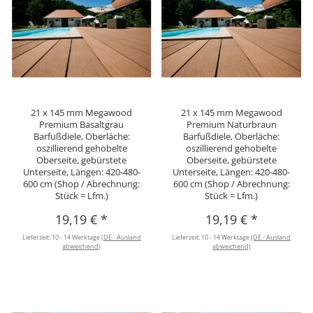
21 x 145 mm Megawood
21 x 145 mm Megawood
Premium Basaltgrau
Premium Naturbraun
Barfußdiele, Oberläche:
Barfußdiele, Oberläche:
oszillierend gehobelte
oszillierend gehobelte
Oberseite, gebürstete
Oberseite, gebürstete
Unterseite, Längen: 420-480-
Unterseite, Längen: 420-480-
600 cm (Shop / Abrechnung:
600 cm (Shop / Abrechnung:
Stück = Lfm.)
Stück = Lfm.)
19,19 €
*
19,19 €
*
Lieferzeit:
10 - 14 Werktage
(DE - Ausland
Lieferzeit:
10 - 14 Werktage
(DE - Ausland
abweichend)
abweichend)