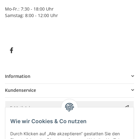
Mo-Fr.: 7:30 - 18:00 Uhr
Samstag: 8:00 - 12:00 Uhr
Information
Kundenservice
Wie wir Cookies & Co nutzen
Bitte senden Sie mir entsprechend Ihrer
Datenschutzerklärung
regelmäßig und
jederzeit widerruflich Informationen zu Ihrem Produktsortiment per E-Mail zu.
Durch Klicken auf „Alle akzeptieren“ gestatten Sie den