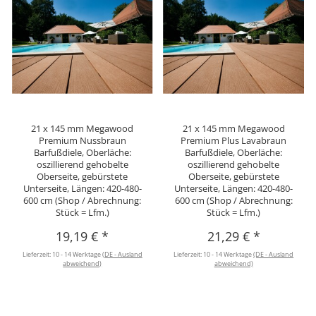
21 x 145 mm Megawood
21 x 145 mm Megawood
Premium Nussbraun
Premium Plus Lavabraun
Barfußdiele, Oberläche:
Barfußdiele, Oberläche:
oszillierend gehobelte
oszillierend gehobelte
Oberseite, gebürstete
Oberseite, gebürstete
Unterseite, Längen: 420-480-
Unterseite, Längen: 420-480-
600 cm (Shop / Abrechnung:
600 cm (Shop / Abrechnung:
Stück = Lfm.)
Stück = Lfm.)
19,19 €
*
21,29 €
*
Lieferzeit:
10 - 14 Werktage
(DE - Ausland
Lieferzeit:
10 - 14 Werktage
(DE - Ausland
abweichend)
abweichend)