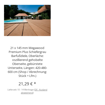
21 x 145 mm Megawood
Premium Plus Schiefergrau
Barfußdiele, Oberläche:
oszillierend gehobelte
Oberseite, gebürstete
Unterseite, Längen: 420-480-
600 cm (Shop / Abrechnung:
Stück = Lfm.)
21,29 €
*
Lieferzeit:
10 - 14 Werktage
(DE - Ausland
abweichend)