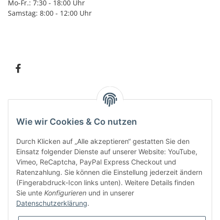
Mo-Fr.: 7:30 - 18:00 Uhr
Samstag: 8:00 - 12:00 Uhr
Information
Wie wir Cookies & Co nutzen
Kundenservice
Durch Klicken auf „Alle akzeptieren“ gestatten Sie den
Einsatz folgender Dienste auf unserer Website: YouTube,
Vimeo, ReCaptcha, PayPal Express Checkout und
Ratenzahlung. Sie können die Einstellung jederzeit ändern
Bitte senden Sie mir entsprechend Ihrer
Datenschutzerklärung
regelmäßig und
(Fingerabdruck-Icon links unten). Weitere Details finden
jederzeit widerruflich Informationen zu Ihrem Produktsortiment per E-Mail zu.
Sie unte
Konfigurieren
und in unserer
Datenschutzerklärung
.