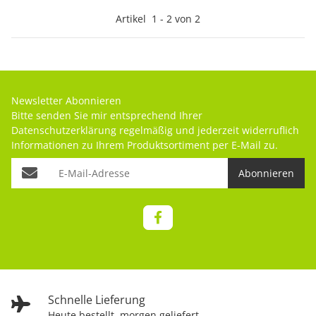
Artikel
1
-
2
von
2
Newsletter Abonnieren
Bitte senden Sie mir entsprechend Ihrer
Datenschutzerklärung
regelmäßig und jederzeit widerruflich
Informationen zu Ihrem Produktsortiment per E-Mail zu.
Abonnieren
Schnelle Lieferung
Heute bestellt, morgen geliefert