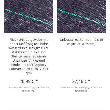
Flies / Unkrautgewebe mit
Unkrautvlies, Format: 1,0 x 15
hoher Reißfestigkeit, hohe
m (Beutel a' 15 qm)
Wasserdurch- lässigkeit, UV-
stabilisiert für Holz und
Steinterrassen sowie als
Unterlage für Kies und
Rindenmulch 110 g/qm,
Format: 2,10 x 10 m (VE: 21
qm)
26,95 €
*
37,46 €
*
Lieferzeit:
10 - 14 Werktage
(DE - Ausland
Lieferzeit:
10 - 14 Werktage
(DE - Ausland
abweichend)
abweichend)