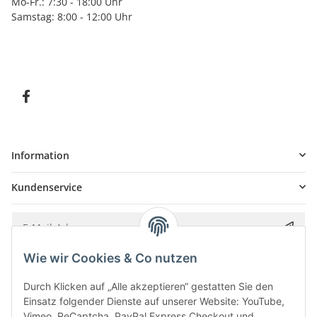
Mo-Fr.: 7:30 - 18:00 Uhr
Samstag: 8:00 - 12:00 Uhr
Information
Kundenservice
Wie wir Cookies & Co nutzen
Bitte senden Sie mir entsprechend Ihrer
Datenschutzerklärung
regelmäßig und
jederzeit widerruflich Informationen zu Ihrem Produktsortiment per E-Mail zu.
Durch Klicken auf „Alle akzeptieren“ gestatten Sie den
Einsatz folgender Dienste auf unserer Website: YouTube,
Vimeo, ReCaptcha, PayPal Express Checkout und