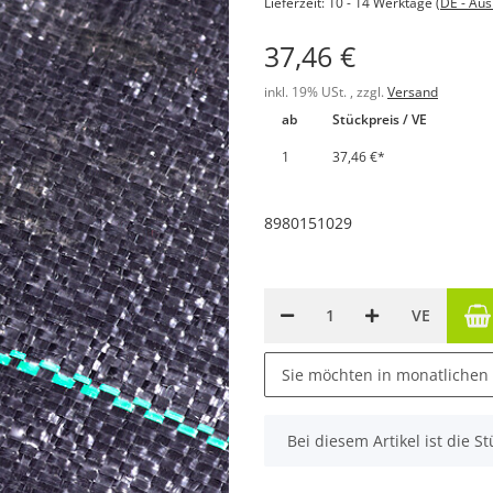
Lieferzeit:
10 - 14 Werktage
(DE - Au
37,46 €
inkl. 19% USt. , zzgl.
Versand
ab
Stückpreis / VE
1
37,46 €
*
8980151029
VE
Sie möchten in monatlichen
x
Bei diesem Artikel ist die Stü