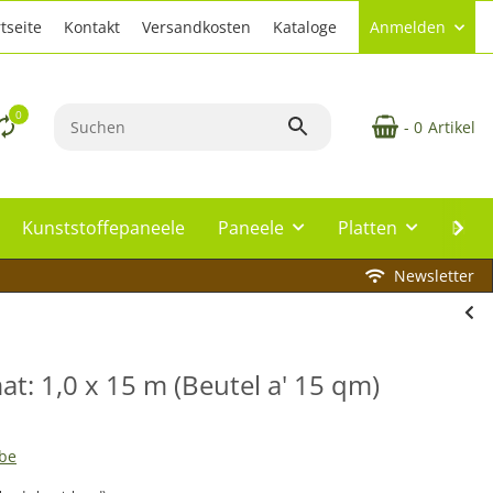
tseite
Kontakt
Versandkosten
Kataloge
Anmelden
0
- 0
Artikel
Kunststoffepaneele
Paneele
Platten
Plat
Newsletter
at: 1,0 x 15 m (Beutel a' 15 qm)
ebe