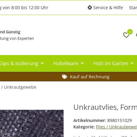
g von 8:00 bis 12:00 Uhr
Service & Hilfe
Star
und Günstig
0
tung von Experten
Gips & Isolierung
Hobelware
Holz im Garten
Kauf auf Rechnung
s / Unkrautgewebe
Unkrautvlies, Form
Artikelnummer:
8980151029
Kategorie:
Flies / Unkrautgew