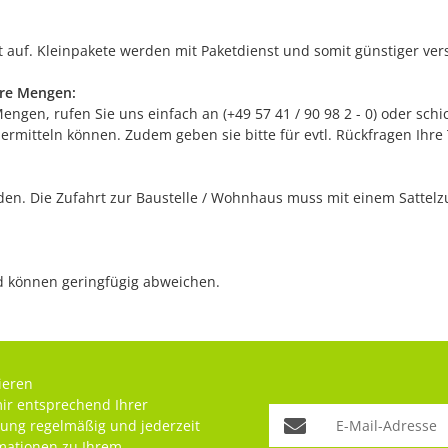
 auf. Kleinpakete werden mit Paketdienst und somit günstiger vers
ere Mengen:
gen, rufen Sie uns einfach an (+49 57 41 / 90 98 2 - 0) oder schic
 ermitteln können. Zudem geben sie bitte für evtl. Rückfragen Ih
n. Die Zufahrt zur Baustelle / Wohnhaus muss mit einem Sattelzug
nd können geringfügig abweichen.
ieren
mir entsprechend Ihrer
rung
regelmäßig und jederzeit
rmationen zu Ihrem